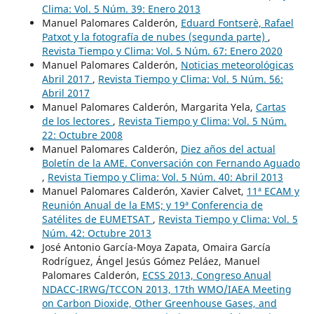
Clima: Vol. 5 Núm. 39: Enero 2013
Manuel Palomares Calderón,
Eduard Fontserè, Rafael
Patxot y la fotografía de nubes (segunda parte)
,
Revista Tiempo y Clima: Vol. 5 Núm. 67: Enero 2020
Manuel Palomares Calderón,
Noticias meteorológicas
Abril 2017
,
Revista Tiempo y Clima: Vol. 5 Núm. 56:
Abril 2017
Manuel Palomares Calderón, Margarita Yela,
Cartas
de los lectores
,
Revista Tiempo y Clima: Vol. 5 Núm.
22: Octubre 2008
Manuel Palomares Calderón,
Diez años del actual
Boletín de la AME. Conversación con Fernando Aguado
,
Revista Tiempo y Clima: Vol. 5 Núm. 40: Abril 2013
Manuel Palomares Calderón, Xavier Calvet,
11ª ECAM y
Reunión Anual de la EMS; y 19ª Conferencia de
Satélites de EUMETSAT
,
Revista Tiempo y Clima: Vol. 5
Núm. 42: Octubre 2013
José Antonio García-Moya Zapata, Omaira García
Rodríguez, Ángel Jesús Gómez Peláez, Manuel
Palomares Calderón,
ECSS 2013, Congreso Anual
NDACC-IRWG/TCCON 2013, 17th WMO/IAEA Meeting
on Carbon Dioxide, Other Greenhouse Gases, and