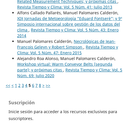
Related Measurement Techniques; y próximas citas
,
Revista Tiempo y Clima: Vol. 5 Núm. 41: Julio 2013
Alfons Callado Pallarés, Manuel Palomares Calderón,
XIX Jornadas de Metoeorología "Eduard Fontserè"; y 9º
Simposio internacional sobre gestión de los datos del
clima
,
Revista Tiempo y Clima: Vol. 5 Núm. 43: Enero
2014
Manuel Palomares Calderón,
Necrológicas de Jean-
François Geleyn y Robert Simpson
,
Revista Tiempo y
Clima: Vol. 5 Núm. 47: Enero 2015
Alejandro Roa Alonso, Manuel Palomares Calderón,
Workshop virtual: Warm Conveyor Belts (segunda
parte); y próximas citas
,
Revista Tiempo y Clima: Vol. 5
Núm. 69: Julio 2020
<<
<
1
2
3
4
5
6
7
8
>
>>
Suscripción
Inicie sesión para acceder a los recursos exclusivos para
suscriptores.