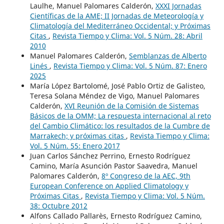
Laulhe, Manuel Palomares Calderón,
XXXI Jornadas
Científicas de la AME; II Jornadas de Meteorología y
Climatología del Mediterráneo Occidental; y Próximas
Citas
,
Revista Tiempo y Clima: Vol. 5 Núm. 28: Abril
2010
Manuel Palomares Calderón,
Semblanzas de Alberto
Linés
,
Revista Tiempo y Clima: Vol. 5 Núm. 87: Enero
2025
María López Bartolomé, José Pablo Ortiz de Galisteo,
Teresa Solana Méndez de Vigo, Manuel Palomares
Calderón,
XVI Reunión de la Comisión de Sistemas
Básicos de la OMM; La respuesta internacional al reto
del Cambio Climático: los resultados de la Cumbre de
Marrakech; y próximas citas
,
Revista Tiempo y Clima:
Vol. 5 Núm. 55: Enero 2017
Juan Carlos Sánchez Perrino, Ernesto Rodríguez
Camino, María Asunción Pastor Saavedra, Manuel
Palomares Calderón,
8º Congreso de la AEC, 9th
European Conference on Applied Climatology y
Próximas Citas
,
Revista Tiempo y Clima: Vol. 5 Núm.
38: Octubre 2012
Alfons Callado Pallarès, Ernesto Rodríguez Camino,