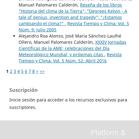
Manuel Palomares Calderón,
Reseña de los libros
"Historia del clima de la Tierra"; "Degrees Kelvin - A
tale of genius, invention and tragedy"; "¿Estamos
cambiando el clima?"
,
Revista Tiempo y Clima: Vol. 5
Núm. 9: Julio 2005
Alejandro Roa Alonso, José María Sánchez-Laulhé
Ollero, Manuel Palomares Calderón,
XXXIV Jornadas
Científicas de la AME; celebraciones del Día
Meteorológico Mundial; y próximas citas
,
Revista
Tiempo y Clima: Vol. 5 Núm. 52: Abril 2016
1
2
3
4
5
6
7
8
>
>>
Suscripción
Inicie sesión para acceder a los recursos exclusivos para
suscriptores.