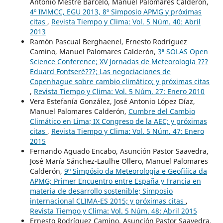
Antonio Mestre Barceló, Manuel Palomares Calderón,
4º IMMCC, EGU 2013, 8º Simposio APMG y próximas
citas
,
Revista Tiempo y Clima: Vol. 5 Núm. 40: Abril
2013
Ramón Pascual Berghaenel, Ernesto Rodríguez
Camino, Manuel Palomares Calderón,
3ª SOLAS Open
Science Conference; XV Jornadas de Meteorología ???
Eduard Fontserè???; Las negociaciones de
Copenhague sobre cambio climático; y próximas citas
,
Revista Tiempo y Clima: Vol. 5 Núm. 27: Enero 2010
Vera Estefanía González, José Antonio López Díaz,
Manuel Palomares Calderón,
Cumbre del Cambio
Climático en Lima; IX Congreso de la AEC; y próximas
citas
,
Revista Tiempo y Clima: Vol. 5 Núm. 47: Enero
2015
Fernando Aguado Encabo, Asunción Pastor Saavedra,
José María Sánchez-Laulhe Ollero, Manuel Palomares
Calderón,
9º Simpósio da Meteorologia e Geofiíica da
APMG; Primer Encuentro entre España y Francia en
materia de desarrollo sostenible; Simposio
internacional CLIMA-ES 2015; y próximas citas
,
Revista Tiempo y Clima: Vol. 5 Núm. 48: Abril 2015
Ernesto Rodríguez Camino, Asunción Pastor Saavedra,