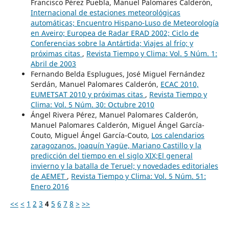
Francisco Pérez Puebla, Manuel Palomares Calderón,
Internacional de estaciones meteorológicas
automáticas; Encuentro Hispano-Luso de Meteorología
en Aveiro; Europea de Radar ERAD 2002; Ciclo de
Conferencias sobre la Antártida; Viajes al frío; y
próximas citas
,
Revista Tiempo y Clima: Vol. 5 Núm. 1:
Abril de 2003
Fernando Belda Esplugues, José Miguel Fernández
Serdán, Manuel Palomares Calderón,
ECAC 2010,
EUMETSAT 2010 y próximas citas
,
Revista Tiempo y
Clima: Vol. 5 Núm. 30: Octubre 2010
Ángel Rivera Pérez, Manuel Palomares Calderón,
Manuel Palomares Calderón, Miguel Ángel García-
Couto, Miguel Ángel García-Couto,
Los calendarios
zaragozanos. Joaquín Yagüe, Mariano Castillo y la
predicción del tiempo en el siglo XIX;El general
invierno y la batalla de Teruel; y novedades editoriales
de AEMET
,
Revista Tiempo y Clima: Vol. 5 Núm. 51:
Enero 2016
<<
<
1
2
3
4
5
6
7
8
>
>>