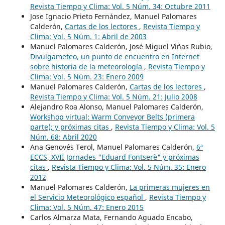
Revista Tiempo y Clima: Vol. 5 Núm. 34: Octubre 2011
Jose Ignacio Prieto Fernández, Manuel Palomares
Calderón,
Cartas de los lectores
,
Revista Tiempo y
Clima: Vol. 5 Núm. 1: Abril de 2003
Manuel Palomares Calderón, José Miguel Viñas Rubio,
Divulgameteo, un punto de encuentro en Internet
sobre historia de la meteorología
,
Revista Tiempo y
Clima: Vol. 5 Núm. 23: Enero 2009
Manuel Palomares Calderón,
Cartas de los lectores
,
Revista Tiempo y Clima: Vol. 5 Núm. 21: Julio 2008
Alejandro Roa Alonso, Manuel Palomares Calderón,
Workshop virtual: Warm Conveyor Belts (primera
parte); y próximas citas
,
Revista Tiempo y Clima: Vol. 5
Núm. 68: Abril 2020
Ana Genovés Terol, Manuel Palomares Calderón,
6ª
ECCS, XVII Jornades "Eduard Fontserè" y próximas
citas
,
Revista Tiempo y Clima: Vol. 5 Núm. 35: Enero
2012
Manuel Palomares Calderón,
La primeras mujeres en
el Servicio Meteorológico español
,
Revista Tiempo y
Clima: Vol. 5 Núm. 47: Enero 2015
Carlos Almarza Mata, Fernando Aguado Encabo,