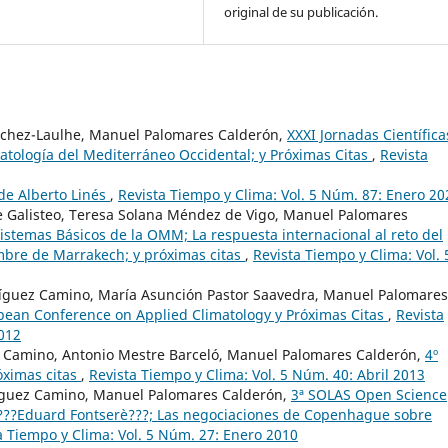
original de su publicación.
nchez-Laulhe, Manuel Palomares Calderón,
XXXI Jornadas Científica
matología del Mediterráneo Occidental; y Próximas Citas
,
Revista
e Alberto Linés
,
Revista Tiempo y Clima: Vol. 5 Núm. 87: Enero 20
de Galisteo, Teresa Solana Méndez de Vigo, Manuel Palomares
istemas Básicos de la OMM; La respuesta internacional al reto del
umbre de Marrakech; y próximas citas
,
Revista Tiempo y Clima: Vol. 
ríguez Camino, María Asunción Pastor Saavedra, Manuel Palomares
opean Conference on Applied Climatology y Próximas Citas
,
Revista
2012
ez Camino, Antonio Mestre Barceló, Manuel Palomares Calderón,
4º
óximas citas
,
Revista Tiempo y Clima: Vol. 5 Núm. 40: Abril 2013
íguez Camino, Manuel Palomares Calderón,
3ª SOLAS Open Science
 ???Eduard Fontserè???; Las negociaciones de Copenhague sobre
a Tiempo y Clima: Vol. 5 Núm. 27: Enero 2010