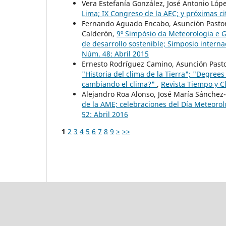
Vera Estefanía González, José Antonio Ló
Lima; IX Congreso de la AEC; y próximas c
Fernando Aguado Encabo, Asunción Pastor
Calderón,
9º Simpósio da Meteorologia e G
de desarrollo sostenible; Simposio intern
Núm. 48: Abril 2015
Ernesto Rodríguez Camino, Asunción Past
"Historia del clima de la Tierra"; "Degrees
cambiando el clima?"
,
Revista Tiempo y Cl
Alejandro Roa Alonso, José María Sánchez
de la AME; celebraciones del Día Meteorol
52: Abril 2016
1
2
3
4
5
6
7
8
9
>
>>