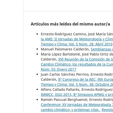
Artículos más leídos del mismo autor/a
Ernesto Rodríguez Camino, José María Sá
la AME; II Jornadas de Meteorología y Cli
Tiempo y Clima: Vol. 5 Núm. 28: Abril 2010
Manuel Palomares Calderón,
Semblanzas d
María López Bartolomé, José Pablo Ortiz 
Calderón,
XVI Reunión de la Comisión de S
Cambio Climático: los resultados de la C
Núm. 55: Enero 2017
Juan Carlos Sánchez Perrino, Ernesto Rod
Calderón,
8º Congreso de la AEC, 9th Eur
Tiempo y Clima: Vol. 5 Núm. 38: Octubre 
Alfons Callado Pallarès, Ernesto Rodrígu
IMMCC, EGU 2013, 8º Simposio APMG y pr
Ramón Pascual Berghaenel, Ernesto Rodr
Conference; XV Jornadas de Meteorología
cambio climático; y próximas citas
,
Revist