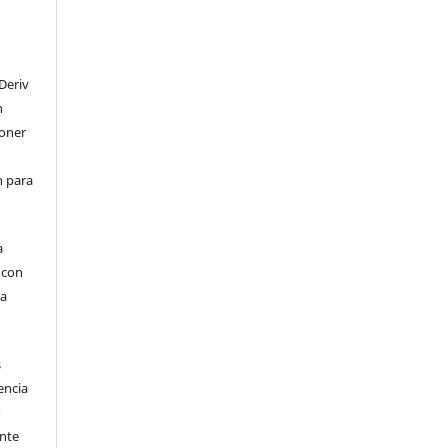
Deriv
n
poner
en para
a
, con
la
s
encia
o
ente