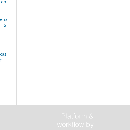
 en
eria
l. 5
icas
m.