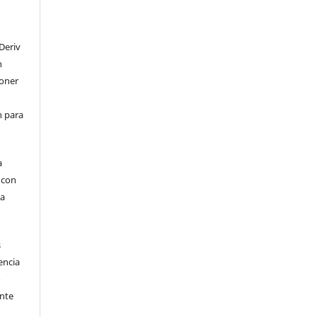
Deriv
n
poner
en para
a
, con
la
s
encia
o
ente