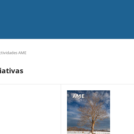
ctividades AME
iativas