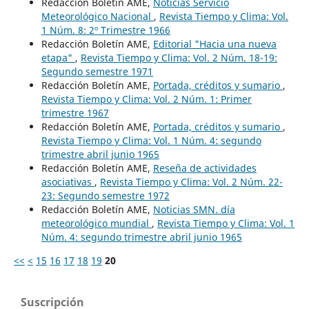
Redacción Boletín AME,
Noticias Servicio
Meteorológico Nacional
,
Revista Tiempo y Clima: Vol.
1 Núm. 8: 2º Trimestre 1966
Redacción Boletín AME,
Editorial "Hacia una nueva
etapa"
,
Revista Tiempo y Clima: Vol. 2 Núm. 18-19:
Segundo semestre 1971
Redacción Boletín AME,
Portada, créditos y sumario
,
Revista Tiempo y Clima: Vol. 2 Núm. 1: Primer
trimestre 1967
Redacción Boletín AME,
Portada, créditos y sumario
,
Revista Tiempo y Clima: Vol. 1 Núm. 4: segundo
trimestre abril junio 1965
Redacción Boletín AME,
Reseña de actividades
asociativas
,
Revista Tiempo y Clima: Vol. 2 Núm. 22-
23: Segundo semestre 1972
Redacción Boletín AME,
Noticias SMN. día
meteorológico mundial
,
Revista Tiempo y Clima: Vol. 1
Núm. 4: segundo trimestre abril junio 1965
<<
<
15
16
17
18
19
20
Suscripción