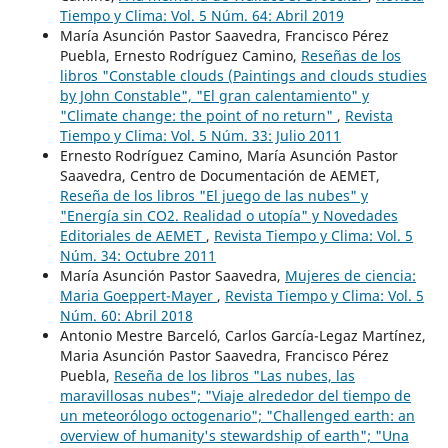
Tiempo y Clima: Vol. 5 Núm. 64: Abril 2019
María Asunción Pastor Saavedra, Francisco Pérez
Puebla, Ernesto Rodríguez Camino,
Reseñas de los
libros "Constable clouds (Paintings and clouds studies
by John Constable", "El gran calentamiento" y
"Climate change: the point of no return"
,
Revista
Tiempo y Clima: Vol. 5 Núm. 33: Julio 2011
Ernesto Rodríguez Camino, María Asunción Pastor
Saavedra, Centro de Documentación de AEMET,
Reseña de los libros "El juego de las nubes" y
"Energía sin CO2. Realidad o utopía" y Novedades
Editoriales de AEMET
,
Revista Tiempo y Clima: Vol. 5
Núm. 34: Octubre 2011
María Asunción Pastor Saavedra,
Mujeres de ciencia:
Maria Goeppert-Mayer
,
Revista Tiempo y Clima: Vol. 5
Núm. 60: Abril 2018
Antonio Mestre Barceló, Carlos García-Legaz Martínez,
Maria Asunción Pastor Saavedra, Francisco Pérez
Puebla,
Reseña de los libros "Las nubes, las
maravillosas nubes"; "Viaje alrededor del tiempo de
un meteorólogo octogenario"; "Challenged earth: an
overview of humanity's stewardship of earth"; "Una