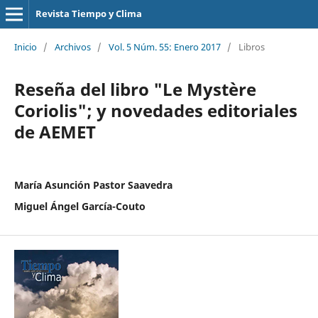
Revista Tiempo y Clima
Inicio
/
Archivos
/
Vol. 5 Núm. 55: Enero 2017
/
Libros
Reseña del libro "Le Mystère
Coriolis"; y novedades editoriales
de AEMET
María Asunción Pastor Saavedra
Miguel Ángel García-Couto