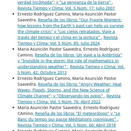
verdad incómoda"; y "La venganza de la tierra"
,
Revista Tiempo y Clima: Vol. 5 Núm. 17: Julio 2007
Ernesto Rodríguez Camino, Maria Asunción Pastor
Saavedra,
Reseña de los libros "Our Fragile Moment:
how lessons from the Earth's past can help us survive
the climate crisis" y "Los cielos retratados. Viaje a
través del tiempo y el clima en la pintura"
,
Revista
Tiempo y Clima: Vol. 5 Núm. 85: Julio 2024
Maria Asunción Pastor Saavedra, Ernesto Rodríguez
Camino,
Reseña de los libros ·Un viaje a la Antértida"
y "Invisible in the storm: the role of mathematics in
understanding weather"
,
Revista Tiempo y Clima: Vol.
5 Núm. 42: Octubre 2013
Ernesto Rodríguez Camino, Maria Asunción Pastor
Saavedra,
Reseña de los libros "Angry Weather: Heat
Waves, Floods, Storms, and the New Science of
Climate Change"; y "Observando los polos"
,
Revista
Tiempo y Clima: Vol. 5 Núm. 76: Abril 2022
María Asunción Pastor Saavedra, Ernesto Rodríguez
CAmino,
Reseña de los libros "El meteorólogo" y "Le
Banc du temps qui passe Méditations cosmiques"
,
Revista Tiempo y Clima: Vol. 5 Núm. 60: Abril 2018
Ernesto Rodríguez Camino, María Asunción Pastor