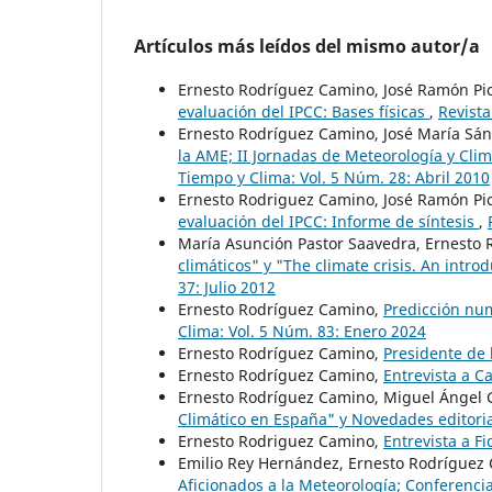
Artículos más leídos del mismo autor/a
Ernesto Rodríguez Camino, José Ramón Pi
evaluación del IPCC: Bases físicas
,
Revista
Ernesto Rodríguez Camino, José María Sá
la AME; II Jornadas de Meteorología y Cli
Tiempo y Clima: Vol. 5 Núm. 28: Abril 2010
Ernesto Rodriguez Camino, José Ramón Pic
evaluación del IPCC: Informe de síntesis
,
María Asunción Pastor Saavedra, Ernesto
climáticos" y "The climate crisis. An intr
37: Julio 2012
Ernesto Rodríguez Camino,
Predicción num
Clima: Vol. 5 Núm. 83: Enero 2024
Ernesto Rodríguez Camino,
Presidente de
Ernesto Rodríguez Camino,
Entrevista a 
Ernesto Rodríguez Camino, Miguel Ángel 
Climático en España" y Novedades editor
Ernesto Rodriguez Camino,
Entrevista a F
Emilio Rey Hernández, Ernesto Rodríguez
Aficionados a la Meteorología; Conferenci