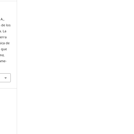
A.,
 de los
a. La
ierra
sica de
s que
ima
,
.ame-