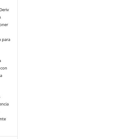
Deriv
n
poner
en para
a
, con
la
s
encia
o
ente