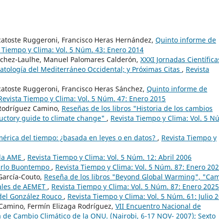
catoste Ruggeroni, Francisco Heras Hernández,
Quinto informe de
 Tiempo y Clima: Vol. 5 Núm. 43: Enero 2014
nchez-Laulhe, Manuel Palomares Calderón,
XXXI Jornadas Científica
matología del Mediterráneo Occidental; y Próximas Citas
,
Revista
atoste Ruggeroni, Francisco Heras Sánchez,
Quinto informe de
Revista Tiempo y Clima: Vol. 5 Núm. 47: Enero 2015
 Rodríguez Camino,
Reseñas de los libros "Historia de los cambios
oductory guide to climate change"
,
Revista Tiempo y Clima: Vol. 5 N
érica del tiempo: ¿basada en leyes o en datos?
,
Revista Tiempo y
 la AME
,
Revista Tiempo y Clima: Vol. 5 Núm. 12: Abril 2006
Carlo Buontempo
,
Revista Tiempo y Clima: Vol. 5 Núm. 87: Enero 20
García-Couto,
Reseña de los libros "Beyond Global Warming", "Ca
iales de AEMET
,
Revista Tiempo y Clima: Vol. 5 Núm. 87: Enero 2025
idel González Rouco
,
Revista Tiempo y Clima: Vol. 5 Núm. 61: Julio 
 Camino, Fermín Elizaga Rodríguez,
VII Encuentro Nacional de
a de Cambio Climático de la ONU. (Nairobi, 6-17 NOV- 2007); Sexto