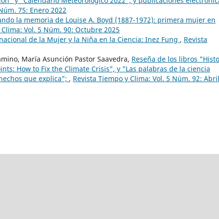
nción" y "Calendario Meteorológico 2022"; y publicaciones electrónic
 Núm. 75: Enero 2022
ndo la memoria de Louise A. Boyd (1887-1972): primera mujer en
 Clima: Vol. 5 Núm. 90: Octubre 2025
nacional de la Mujer y la Niña en la Ciencia: Inez Fung
,
Revista
amino, María Asunción Pastor Saavedra,
Reseña de los libros "Histo
ints: How to Fix the Climate Crisis", y "Las palabras de la ciencia
s hechos que explica";
,
Revista Tiempo y Clima: Vol. 5 Núm. 92: Abri