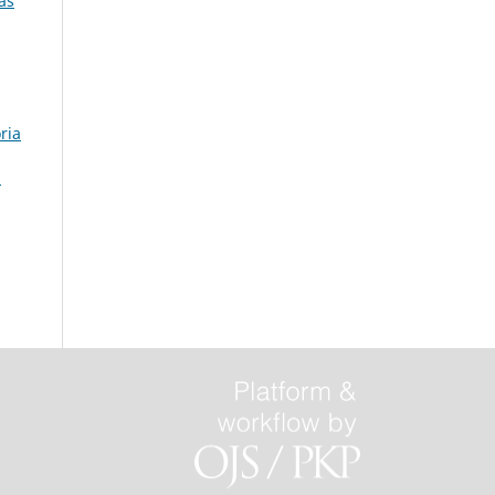
as
ria
l