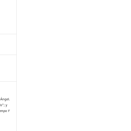
 Ángel.
s"; y
iempo Y