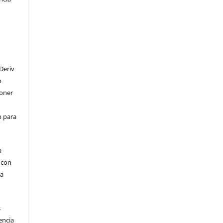
Deriv
n
poner
en para
a
, con
la
s
encia