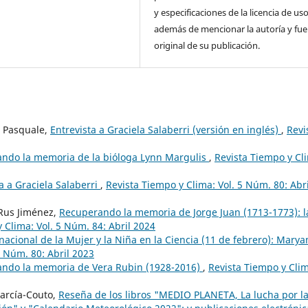
y especificaciones de la licencia de us
además de mencionar la autoría y fu
original de su publicación.
a Pasquale,
Entrevista a Graciela Salaberri (versión en inglés)
,
Revi
ndo la memoria de la bióloga Lynn Margulis
,
Revista Tiempo y Cl
a a Graciela Salaberri
,
Revista Tiempo y Clima: Vol. 5 Núm. 80: Abri
Rus Jiménez,
Recuperando la memoria de Jorge Juan (1713-1773): l
 Clima: Vol. 5 Núm. 84: Abril 2024
nacional de la Mujer y la Niña en la Ciencia (11 de febrero): Mary
5 Núm. 80: Abril 2023
ndo la memoria de Vera Rubin (1928-2016)
,
Revista Tiempo y Cli
arcía-Couto,
Reseña de los libros "MEDIO PLANETA, La lucha por l