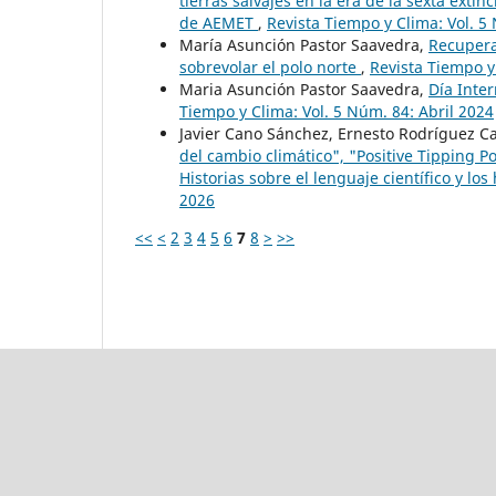
tierras salvajes en la era de la sexta exti
de AEMET
,
Revista Tiempo y Clima: Vol. 5
María Asunción Pastor Saavedra,
Recupera
sobrevolar el polo norte
,
Revista Tiempo y
Maria Asunción Pastor Saavedra,
Día Inter
Tiempo y Clima: Vol. 5 Núm. 84: Abril 2024
Javier Cano Sánchez, Ernesto Rodríguez C
del cambio climático", "Positive Tipping Po
Historias sobre el lenguaje científico y lo
2026
<<
<
2
3
4
5
6
7
8
>
>>