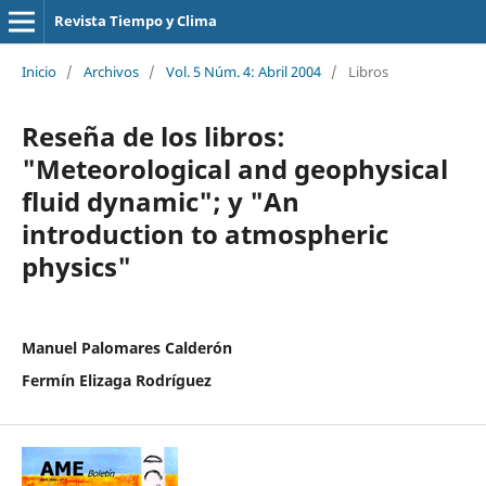
Revista Tiempo y Clima
Inicio
/
Archivos
/
Vol. 5 Núm. 4: Abril 2004
/
Libros
Reseña de los libros:
"Meteorological and geophysical
fluid dynamic"; y "An
introduction to atmospheric
physics"
Manuel Palomares Calderón
Fermín Elizaga Rodríguez