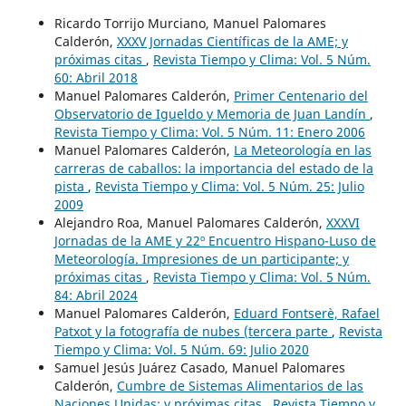
Ricardo Torrijo Murciano, Manuel Palomares
Calderón,
XXXV Jornadas Científicas de la AME; y
próximas citas
,
Revista Tiempo y Clima: Vol. 5 Núm.
60: Abril 2018
Manuel Palomares Calderón,
Primer Centenario del
Observatorio de Igueldo y Memoria de Juan Landín
,
Revista Tiempo y Clima: Vol. 5 Núm. 11: Enero 2006
Manuel Palomares Calderón,
La Meteorología en las
carreras de caballos: la importancia del estado de la
pista
,
Revista Tiempo y Clima: Vol. 5 Núm. 25: Julio
2009
Alejandro Roa, Manuel Palomares Calderón,
XXXVI
Jornadas de la AME y 22º Encuentro Hispano-Luso de
Meteorología. Impresiones de un participante; y
próximas citas
,
Revista Tiempo y Clima: Vol. 5 Núm.
84: Abril 2024
Manuel Palomares Calderón,
Eduard Fontserè, Rafael
Patxot y la fotografía de nubes (tercera parte
,
Revista
Tiempo y Clima: Vol. 5 Núm. 69: Julio 2020
Samuel Jesús Juárez Casado, Manuel Palomares
Calderón,
Cumbre de Sistemas Alimentarios de las
Naciones Unidas; y próximas citas
,
Revista Tiempo y