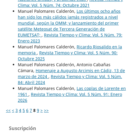
Clima: Vol. 5 Núm. 74: Octubre 2021
Manuel Palomares Calderón,
Los últimos ocho años
han sido los más cálidos jamás registrados a nivel
mundial, según la OMM; y lanzamiento del primer
satélite Meteosat de Tercera Generación de
EUMETSAT;
,
Revista Tiempo y Clima: Vol. 5 Núm. 79:
Enero 2023
Manuel Palomares Calderón,
Ricardo Riosalido en la
memoria
,
Revista Tiempo y Clima: Vol. 5 Núm. 90:
Octubre 2025
Manuel Palomares Calderón, Antonio Cabañas
Cámara,
Homenaje a Augusto Arcimis en Cádiz, 13 de
marzo de 2024
,
Revista Tiempo y Clima: Vol. 5 Núm.
84: Abril 2024
Manuel Palomares Calderón,
Las coplas de Lorente en
1961
,
Revista Tiempo y Clima: Vol. 5 Núm. 91: Enero
2026
<<
<
3
4
5
6
7
8
9
>
>>
Suscripción