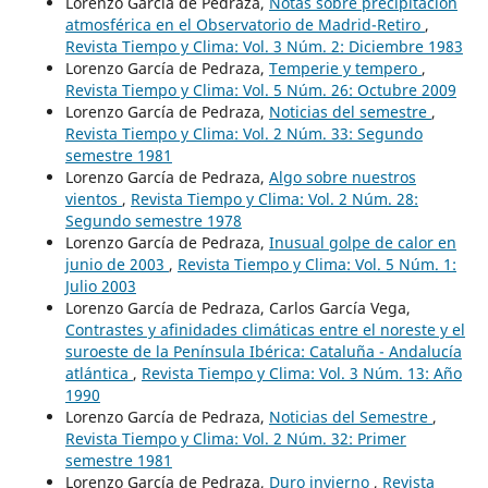
Lorenzo García de Pedraza,
Notas sobre precipitación
atmosférica en el Observatorio de Madrid-Retiro
,
Revista Tiempo y Clima: Vol. 3 Núm. 2: Diciembre 1983
Lorenzo García de Pedraza,
Temperie y tempero
,
Revista Tiempo y Clima: Vol. 5 Núm. 26: Octubre 2009
Lorenzo García de Pedraza,
Noticias del semestre
,
Revista Tiempo y Clima: Vol. 2 Núm. 33: Segundo
semestre 1981
Lorenzo García de Pedraza,
Algo sobre nuestros
vientos
,
Revista Tiempo y Clima: Vol. 2 Núm. 28:
Segundo semestre 1978
Lorenzo García de Pedraza,
Inusual golpe de calor en
junio de 2003
,
Revista Tiempo y Clima: Vol. 5 Núm. 1:
Julio 2003
Lorenzo García de Pedraza, Carlos García Vega,
Contrastes y afinidades climáticas entre el noreste y el
suroeste de la Península Ibérica: Cataluña - Andalucía
atlántica
,
Revista Tiempo y Clima: Vol. 3 Núm. 13: Año
1990
Lorenzo García de Pedraza,
Noticias del Semestre
,
Revista Tiempo y Clima: Vol. 2 Núm. 32: Primer
semestre 1981
Lorenzo García de Pedraza,
Duro invierno
,
Revista