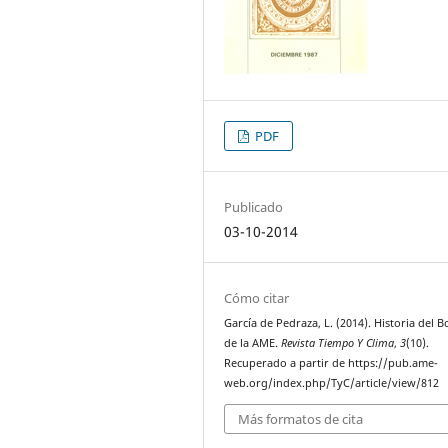
PDF
Publicado
03-10-2014
Cómo citar
García de Pedraza, L. (2014). Historia del B
de la AME.
Revista Tiempo Y Clima
,
3
(10).
Recuperado a partir de https://pub.ame-
web.org/index.php/TyC/article/view/812
Más formatos de cita