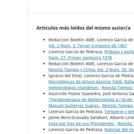
Artículos más leídos del mismo autor/a
Redacción Boletín AME, Lorenzo García de
Vol. 2 Núm. 3: Tercer trimestre de 1967
Lorenzo García de Pedraza,
Prólogo y epíl
Núm. 27: Primer semestre 1978
Redacción Boletín AME, Lorenzo García d
Revista Tiempo y Clima: Vol. 2 Núm. 30: 
Ignacio del Estal, Lorenzo García de Pedr
Necrológicas de Arturo Azpiroz Yoldi, Raf
meteorológos irlandeses
,
Revista Tiempo 
Asunción Pastor Saavedra, José Antonio G
"Fondamentaux de Météorologie à l'école d
Manuel Gutiérrez Suárez
,
Revista Tiempo 
Lorenzo García de Pedraza,
Temperie y t
Jaime Miró-Granada Gelabert, Alberto Lin
vista por tres de sus Presidentes
,
Revista
Lorenzo García de Pedraza,
Noticias del I