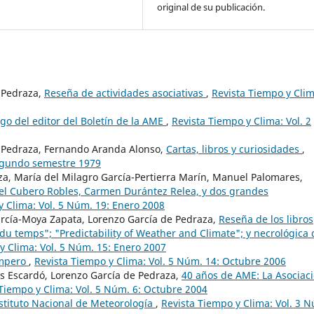
original de su publicación.
 Pedraza,
Reseña de actividades asociativas
,
Revista Tiempo y Clim
ogo del editor del Boletín de la AME
,
Revista Tiempo y Clima: Vol. 2
e Pedraza, Fernando Aranda Alonso,
Cartas, libros y curiosidades
,
Segundo semestre 1979
aza, María del Milagro García-Pertierra Marín, Manuel Palomares,
ael Cubero Robles, Carmen Durántez Relea, y dos grandes
y Clima: Vol. 5 Núm. 19: Enero 2008
arcía-Moya Zapata, Lorenzo García de Pedraza,
Reseña de los libros
u temps"; "Predictability of Weather and Climate"; y necrológica 
y Clima: Vol. 5 Núm. 15: Enero 2007
empero
,
Revista Tiempo y Clima: Vol. 5 Núm. 14: Octubre 2006
és Escardó, Lorenzo García de Pedraza,
40 años de AME: La Asociac
 Tiempo y Clima: Vol. 5 Núm. 6: Octubre 2004
nstituto Nacional de Meteorología
,
Revista Tiempo y Clima: Vol. 3 