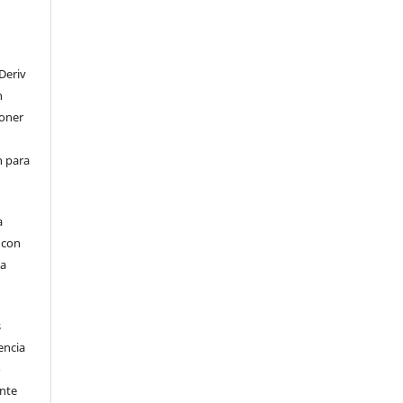
Deriv
n
poner
en para
a
, con
la
s
encia
o
ente