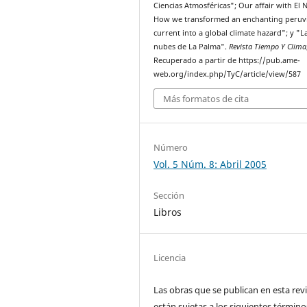
Ciencias Atmosféricas"; Our affair with El 
How we transformed an enchanting peruv
current into a global climate hazard"; y "L
nubes de La Palma".
Revista Tiempo Y Clima
Recuperado a partir de https://pub.ame-
web.org/index.php/TyC/article/view/587
Más formatos de cita
Número
Vol. 5 Núm. 8: Abril 2005
Sección
Libros
Licencia
Las obras que se publican en esta rev
están sujetas a los siguientes término