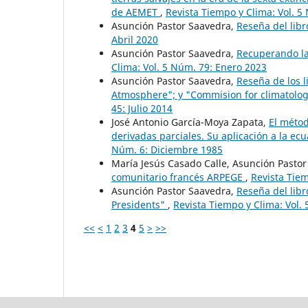
de AEMET
,
Revista Tiempo y Clima: Vol. 5
Asunción Pastor Saavedra,
Reseña del libr
Abril 2020
Asunción Pastor Saavedra,
Recuperando la
Clima: Vol. 5 Núm. 79: Enero 2023
Asunción Pastor Saavedra,
Reseña de los l
Atmosphere"; y "Commision for climatology
45: Julio 2014
José Antonio García-Moya Zapata,
El métod
derivadas parciales. Su aplicación a la ec
Núm. 6: Diciembre 1985
María Jesús Casado Calle, Asunción Pasto
comunitario francés ARPEGE
,
Revista Tie
Asunción Pastor Saavedra,
Reseña del libr
Presidents"
,
Revista Tiempo y Clima: Vol. 
<<
<
1
2
3
4
5
>
>>