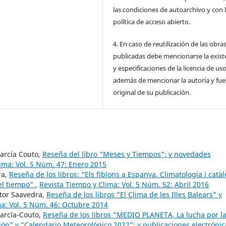
las condiciones de autoarchivo y con 
política de acceso abierto.
4. En caso de reutilización de las obra
publicadas debe mencionarse la exist
y especificaciones de la licencia de us
además de mencionar la autoría y fu
original de su publicación.
arcía Couto,
Reseña del libro "Meses y Tiempos"; y novedades
ima: Vol. 5 Núm. 47: Enero 2015
ra,
Reseña de los libros: “Els fiblons a Espanya. Climatologia i catà
el tiempo”
,
Revista Tiempo y Clima: Vol. 5 Núm. 52: Abril 2016
stor Saavedra,
Reseña de los libros "El Clima de les Illes Balears" y
a: Vol. 5 Núm. 46: Octubre 2014
arcía-Couto,
Reseña de los libros "MEDIO PLANETA, La lucha por l
nción" y "Calendario Meteorológico 2022"; y publicaciones electrónic