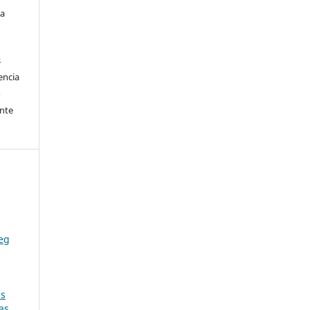
la
s
encia
o
ente
leg
as
as