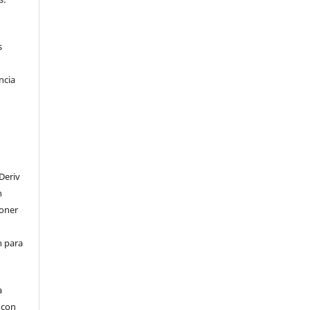
s
ncia
Deriv
n
poner
en para
a
, con