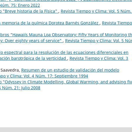
 Núm. 75: Enero 2022
o "Breve historia de la Física"
,
Revista Tiempo y Clima: Vol. 5 Núm.
 memoria de la química Dorotea Barnés González
,
Revista Tiempo
ibros "Hawaiís Mauna Loa Observatory: Fifty Years of Monitoring t
: Over eighty years of service"
,
Revista Tiempo y Clima: Vol. 5 Nú
o espectral para la resolución de las ecuaciones diferenciales en
uación barotrópica de la verticidad
,
Revista Tiempo y Clima: Vol. 3
r Saavedra,
Resumen de un estudio de validación del modelo
mpo y Clima: Vol. 4 Núm. 17: Septiembre 1994
o "Odyssey in Climate Modelling, Global Warming, and advising fi
5 Núm. 21: Julio 2008