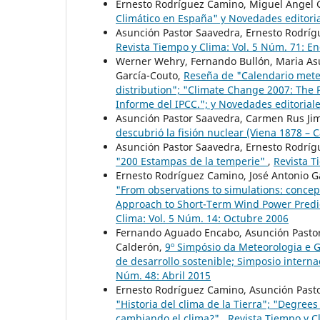
Ernesto Rodríguez Camino, Miguel Ángel 
Climático en España" y Novedades editor
Asunción Pastor Saavedra, Ernesto Rodrí
Revista Tiempo y Clima: Vol. 5 Núm. 71: E
Werner Wehry, Fernando Bullón, Maria As
García-Couto,
Reseña de "Calendario mete
distribution"; "Climate Change 2007: The P
Informe del IPCC."; y Novedades editoria
Asunción Pastor Saavedra, Carmen Rus Ji
descubrió la fisión nuclear (Viena 1878 –
Asunción Pastor Saavedra, Ernesto Rodrí
"200 Estampas de la temperie"
,
Revista T
Ernesto Rodríguez Camino, José Antonio G
"From observations to simulations: concep
Approach to Short-Term Wind Power Predi
Clima: Vol. 5 Núm. 14: Octubre 2006
Fernando Aguado Encabo, Asunción Pastor
Calderón,
9º Simpósio da Meteorologia e G
de desarrollo sostenible; Simposio intern
Núm. 48: Abril 2015
Ernesto Rodríguez Camino, Asunción Past
"Historia del clima de la Tierra"; "Degrees
cambiando el clima?"
,
Revista Tiempo y Cl