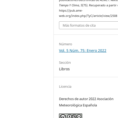
publicaciones electrónicas de AEMET.
Revis
Tiempo Y Clima
,
5
(75). Recuperado a partir
https://pub.ame-
web.org/index.php/TyC/article/view/2508
Más formatos de cita
Número
Vol. 5 Núm. 75: Enero 2022
Sección
Libros
Licencia
Derechos de autor 2022 Asociación
Meteorológica Española