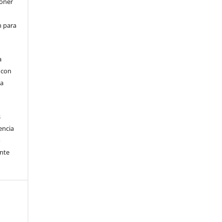
poner
en para
a
, con
la
s
encia
o
ente