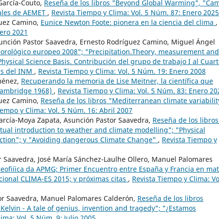
García-Couto,
Reseña de los libros "Beyond Global Warming", "Ca
iales de AEMET
,
Revista Tiempo y Clima: Vol. 5 Núm. 87: Enero 2025
guez Camino,
Eunice Newton Foote: pionera en la ciencia del clima
,
nero 2021
unción Pastor Saavedra, Ernesto Rodríguez Camino, Miguel Ángel
orológico europeo 2008"; "Precipitation.Theory, measurement and
hysical Science Basis. Contribución del grupo de trabajo I al Cuar
les del INM
,
Revista Tiempo y Clima: Vol. 5 Núm. 19: Enero 2008
ménez,
Recuperando la memoria de Lise Meitner, la científica que
 Cambridge 1968)
,
Revista Tiempo y Clima: Vol. 5 Núm. 83: Enero 20
guez Camino,
Reseña de los libros "Mediterranean climate variabilit
iempo y Clima: Vol. 5 Núm. 16: Abril 2007
arcía-Moya Zapata, Asunción Pastor Saavedra,
Reseña de los libros
tual introduction to weather and climate modelling"; "Physical
ction"; y "Avoiding dangerous Climate Change"
,
Revista Tiempo y
 Saavedra, José María Sánchez-Laulhe Ollero, Manuel Palomares
eofiíica da APMG; Primer Encuentro entre España y Francia en mat
acional CLIMA-ES 2015; y próximas citas
,
Revista Tiempo y Clima: Vo
or Saavedra, Manuel Palomares Calderón,
Reseña de los libros
 Kelvin - A tale of genius, invention and tragedy"; "¿Estamos
ima: Vol. 5 Núm. 9: Julio 2005