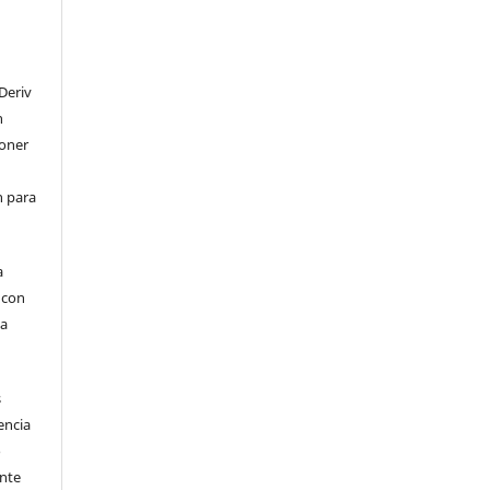
Deriv
n
poner
en para
a
, con
la
s
encia
o
ente