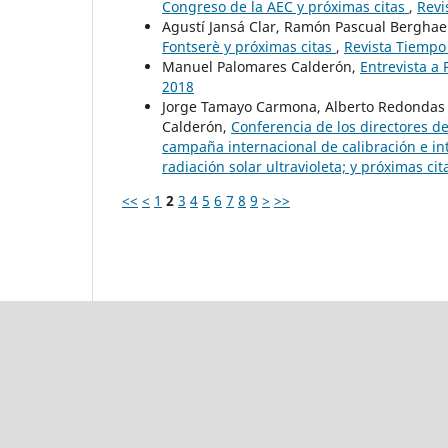
Congreso de la AEC y próximas citas
,
Revi
Agustí Jansá Clar, Ramón Pascual Bergha
Fontserè y próximas citas
,
Revista Tiempo 
Manuel Palomares Calderón,
Entrevista a
2018
Jorge Tamayo Carmona, Alberto Redondas 
Calderón,
Conferencia de los directores de
campaña internacional de calibración e in
radiación solar ultravioleta; y próximas ci
<<
<
1
2
3
4
5
6
7
8
9
>
>>