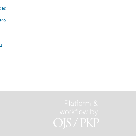
des
ero
a