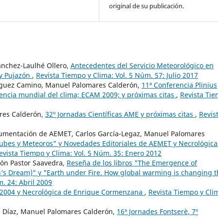
original de su publicación.
ánchez-Laulhé Ollero,
Antecedentes del Servicio Meteorológico en
 y Pujazón
,
Revista Tiempo y Clima: Vol. 5 Núm. 57: Julio 2017
íguez Camino, Manuel Palomares Calderón,
11ª Conferencia Plinius
encia mundial del clima; ECAM 2009; y próximas citas
,
Revista Ti
res Calderón,
32º Jornadas Científicas AME y próximas citas
,
Revis
umentación de AEMET, Carlos García-Legaz, Manuel Palomares
Nubes y Meteoros" y Novedades Editoriales de AEMET y Necrológica
evista Tiempo y Clima: Vol. 5 Núm. 35: Enero 2012
ón Pastor Saavedra,
Reseña de los libros "The Emergence of
’s Dream)" y "Earth under Fire. How global warming is changing t
. 24: Abril 2009
 2004 y Necrológica de Enrique Cormenzana
,
Revista Tiempo y Cli
ez Díaz, Manuel Palomares Calderón,
16ª Jornades Fontserè, 7º