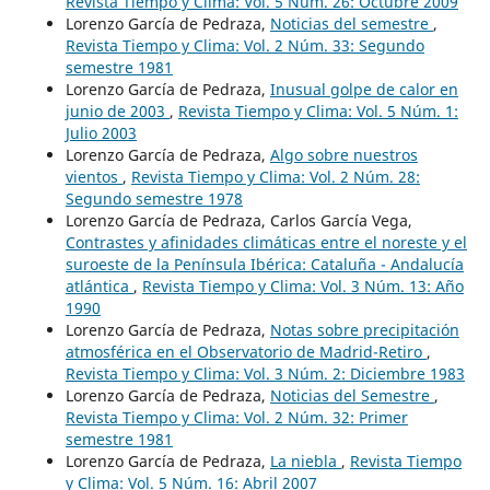
Revista Tiempo y Clima: Vol. 5 Núm. 26: Octubre 2009
Lorenzo García de Pedraza,
Noticias del semestre
,
Revista Tiempo y Clima: Vol. 2 Núm. 33: Segundo
semestre 1981
Lorenzo García de Pedraza,
Inusual golpe de calor en
junio de 2003
,
Revista Tiempo y Clima: Vol. 5 Núm. 1:
Julio 2003
Lorenzo García de Pedraza,
Algo sobre nuestros
vientos
,
Revista Tiempo y Clima: Vol. 2 Núm. 28:
Segundo semestre 1978
Lorenzo García de Pedraza, Carlos García Vega,
Contrastes y afinidades climáticas entre el noreste y el
suroeste de la Península Ibérica: Cataluña - Andalucía
atlántica
,
Revista Tiempo y Clima: Vol. 3 Núm. 13: Año
1990
Lorenzo García de Pedraza,
Notas sobre precipitación
atmosférica en el Observatorio de Madrid-Retiro
,
Revista Tiempo y Clima: Vol. 3 Núm. 2: Diciembre 1983
Lorenzo García de Pedraza,
Noticias del Semestre
,
Revista Tiempo y Clima: Vol. 2 Núm. 32: Primer
semestre 1981
Lorenzo García de Pedraza,
La niebla
,
Revista Tiempo
y Clima: Vol. 5 Núm. 16: Abril 2007