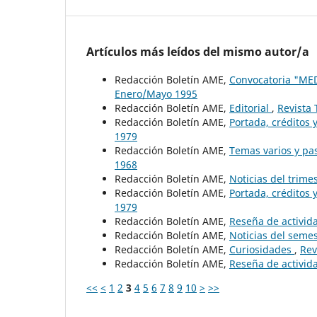
Artículos más leídos del mismo autor/a
Redacción Boletín AME,
Convocatoria "MED
Enero/Mayo 1995
Redacción Boletín AME,
Editorial
,
Revista 
Redacción Boletín AME,
Portada, créditos
1979
Redacción Boletín AME,
Temas varios y p
1968
Redacción Boletín AME,
Noticias del trime
Redacción Boletín AME,
Portada, créditos
1979
Redacción Boletín AME,
Reseña de activid
Redacción Boletín AME,
Noticias del seme
Redacción Boletín AME,
Curiosidades
,
Rev
Redacción Boletín AME,
Reseña de activid
<<
<
1
2
3
4
5
6
7
8
9
10
>
>>