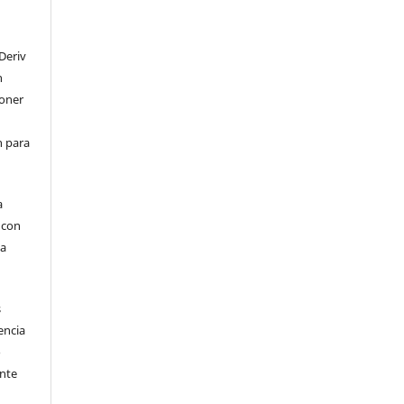
Deriv
n
poner
en para
a
, con
la
s
encia
o
ente