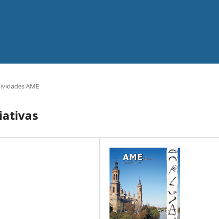
tividades AME
iativas