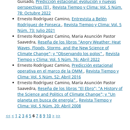
Guisado,
Predicción estacional: evolución y nuevas
perspectivas (II)
,
Revista Tiempo y Clima: Vol. 5 Núm.
78: Octubre 2022
Ernesto Rodríguez Camino,
Entrevista a Belén
Rodríguez de Fonseca
,
Revista Tiempo y Clima: Vol. 5
Núm. 73: Julio 2021
Ernesto Rodríguez Camino, Maria Asunción Pastor
Saavedra,
Reseña de los libros "Angry Weather: Heat
Waves, Floods, Storms, and the New Science of
Climate Change"; y "Observando los polos"
,
Revista
Tiempo y Clima: Vol. 5 Núm. 76: Abril 2022
Ernesto Rodríguez Camino,
Predicción estacional
operativa en el marco de la OMM
,
Revista Tiempo y
Clima: Vol. 5 Núm. 52: Abril 2016
Ernesto Rodríguez Camino, María Asunción Pastor
Saavedra,
Reseña de los libros "El Ebro"; "A History of
the Science and Politics of Climate Change"; y "Un
planeta en busca de energía"
,
Revista Tiempo y
Clima: Vol. 5 Núm. 20: Abril 2008
<<
<
1
2
3
4
5
6
7
8
9
10
>
>>