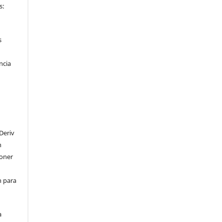
s:
s
ncia
Deriv
n
poner
en para
a