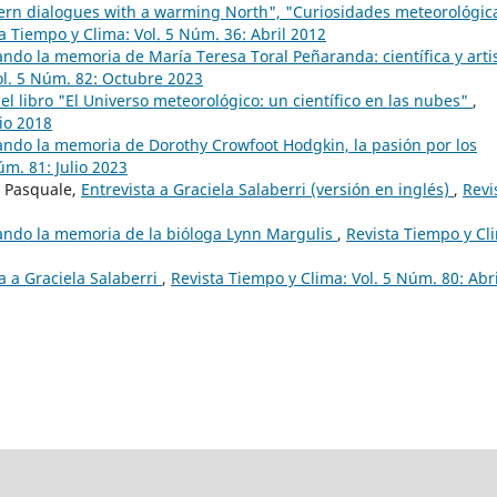
tern dialogues with a warming North", "Curiosidades meteorológic
a Tiempo y Clima: Vol. 5 Núm. 36: Abril 2012
ndo la memoria de María Teresa Toral Peñaranda: científica y arti
ol. 5 Núm. 82: Octubre 2023
l libro "El Universo meteorológico: un científico en las nubes"
,
lio 2018
ndo la memoria de Dorothy Crowfoot Hodgkin, la pasión por los
úm. 81: Julio 2023
a Pasquale,
Entrevista a Graciela Salaberri (versión en inglés)
,
Revi
ndo la memoria de la bióloga Lynn Margulis
,
Revista Tiempo y Cl
a a Graciela Salaberri
,
Revista Tiempo y Clima: Vol. 5 Núm. 80: Abri