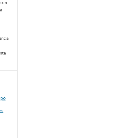
, con
la
s
encia
o
ente
mpo
es