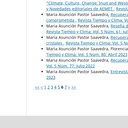
"Climate, Culture, Change: Inuit and Wes
y Novedades editoriales de AEMET
,
Revist
Maria Asunción Pastor Saavedra,
Recupera
comprometida
,
Revista Tiempo y Clima: V
Maria Asunción Pastor Saavedra,
Reseña de
Revista Tiempo y Clima: Vol. 5 Núm. 61: Ju
Maria Asunción Pastor Saavedra,
Recupera
cristales
,
Revista Tiempo y Clima: Vol. 5 N
Maria Asunción Pastor Saavedra, Florenci
Tiempo y Clima: Vol. 5 Núm. 80: Abril 2023
Maria Asunción Pastor Saavedra,
Recupera
Vol. 5 Núm. 77: Julio 2022
Maria Asunción Pastor Saavedra,
Entrevist
2023
<<
<
1
2
3
4
5
6
7
>
>>