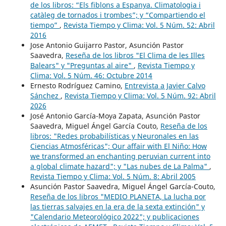
de los libros: “Els fiblons a Espanya. Climatologia i
catàleg de tornados i trombes”; y “Compartiendo el
tiempo”
,
Revista Tiempo y Clima: Vol. 5 Núm. 52: Abril
2016
Jose Antonio Guijarro Pastor, Asunción Pastor
Saavedra,
Reseña de los libros "El Clima de les Illes
Balears" y "Preguntas al aire"
,
Revista Tiempo y
Clima: Vol. 5 Núm. 46: Octubre 2014
Ernesto Rodríguez Camino,
Entrevista a Javier Calvo
Sánchez
,
Revista Tiempo y Clima: Vol. 5 Núm. 92: Abril
2026
José Antonio García-Moya Zapata, Asunción Pastor
Saavedra, Miguel Ángel García Couto,
Reseña de los
libros: "Redes probabilísticas y Neuronales en las
Ciencias Atmosféricas"; Our affair with El Niño: How
we transformed an enchanting peruvian current into
a global climate hazard"; y "Las nubes de La Palma"
,
Revista Tiempo y Clima: Vol. 5 Núm. 8: Abril 2005
Asunción Pastor Saavedra, Miguel Ángel García-Couto,
Reseña de los libros "MEDIO PLANETA, La lucha por
las tierras salvajes en la era de la sexta extinción" y
"Calendario Meteorológico 2022"; y publicaciones