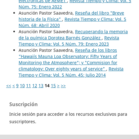
electrónicas de AEMET
,
Revista Tiempo y Clima: Vol. 5
Núm. 75: Enero 2022
Asunción Pastor Saavedra,
Reseña del libro "Breve
historia de la Física"
,
Revista Tiempo y Clima: Vol. 5
Núm. 68: Abril 2020
Asunción Pastor Saavedra,
Recuperando la memoria
de la química Dorotea Barnés González
,
Revista
Tiempo y Clima: Vol. 5 Núm. 79: Enero 2023
Asunción Pastor Saavedra,
Reseña de los libros
"Hawaiís Mauna Loa Observatory: Fifty Years of
Monitoring the Atmosphere"; y "Commision for
climatology: Over eighty years of service"
,
Revista
Tiempo y Clima: Vol. 5 Núm. 45: Julio 2014
<<
<
9
10
11
12
13
14
15
>
>>
Suscripción
Inicie sesión para acceder a los recursos exclusivos para
suscriptores.