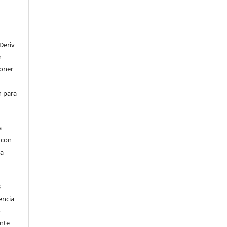
Deriv
n
poner
en para
a
, con
la
s
encia
o
ente