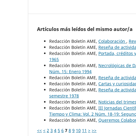
Artículos más leídos del mismo autor/a
Redacción Boletín AME,
Colaboración
,
Rev
Redacción Boletín AME,
Reseña de activid
Redacción Boletín AME,
Portada, créditos
1965
Redacción Boletín AME,
Necrológicas de D
Núm. 15: Enero 1994
Redacción Boletín AME,
Reseña de activid
Redacción Boletín AME,
Cartas y curiosid
Redacción Boletín AME,
Reseña de activid
semestre 1978
Redacción Boletín AME,
Noticias del trime
Redacción Boletín AME,
III Jornadas Cient
Tiempo y Clima: Vol. 2 Núm. 18-19: Segun
Redacción Boletín AME,
Queremos Colabo
<<
<
2
3
4
5
6
7
8
9
10
11
>
>>