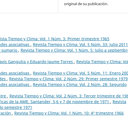
original de su publicación.
ista Tiempo y Clima: Vol. 1 Núm. 3: Primer trimestre 1965
ades asociativas
,
Revista Tiempo y Clima: Vol. 5 Núm. 33: Julio 2011
 y sumario
,
Revista Tiempo y Clima: Vol. 1 Núm. 5: Julio a septiembr
avis Gangutia y Eduardo Jaume Torres
,
Revista Tiempo y Clima: Vol
ades asociativas
,
Revista Tiempo y Clima: Vol. 5 Núm. 11: Enero 20
ades
,
Revista Tiempo y Clima: Vol. 2 Núm. 29: Primer semestre 1979
ades asociativas
,
Revista Tiempo y Clima: Vol. 2 Núm. 28: Segundo
stre
,
Revista Tiempo y Clima: Vol. 2 Núm. 3: Tercer trimestre de 19
íficas de la AME. Santander, 5,6 y 7 de noviembre de 1971
,
Revista
do semestre 1971
ración
,
Revista Tiempo y Clima: Vol. 1 Núm. 10: 4º trimestre 1966