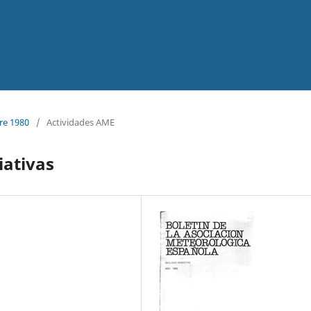
re 1980
/
Actividades AME
iativas