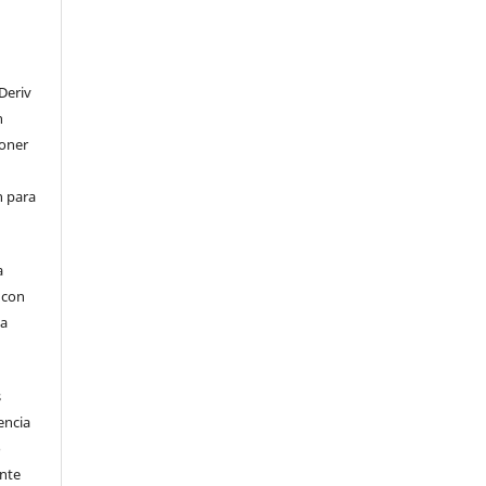
Deriv
n
poner
en para
a
, con
la
s
encia
o
ente