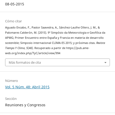
08-05-2015
Cómo citar
Aguado Encabo, F., Pastor Saavedra, A., Sánchez-Laulhe Ollero, J. M., &
Palomares Calderón, M. (2015). 9º Simpósio da Meteorologia e Geofiíica da
APMG; Primer Encuentro entre España y Francia en materia de desarrollo
sostenible; Simposio internacional CLIMA-ES 2015; y próximas citas.
Revista
Tiempo Y Clima
,
5
(48). Recuperado a partir de https://pub.ame-
web.org/index.php/TyC/article/view/994
Más formatos de cita
Número
Vol. 5 Núm. 48: Abril 2015
Sección
Reuniones y Congresos