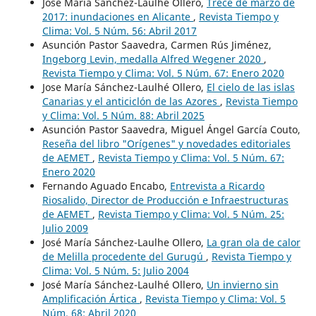
José María Sánchez-Laulhé Ollero,
Trece de marzo de
2017: inundaciones en Alicante
,
Revista Tiempo y
Clima: Vol. 5 Núm. 56: Abril 2017
Asunción Pastor Saavedra, Carmen Rús Jiménez,
Ingeborg Levin, medalla Alfred Wegener 2020
,
Revista Tiempo y Clima: Vol. 5 Núm. 67: Enero 2020
Jose María Sánchez-Laulhé Ollero,
El cielo de las islas
Canarias y el anticiclón de las Azores
,
Revista Tiempo
y Clima: Vol. 5 Núm. 88: Abril 2025
Asunción Pastor Saavedra, Miguel Ángel García Couto,
Reseña del libro "Orígenes" y novedades editoriales
de AEMET
,
Revista Tiempo y Clima: Vol. 5 Núm. 67:
Enero 2020
Fernando Aguado Encabo,
Entrevista a Ricardo
Riosalido, Director de Producción e Infraestructuras
de AEMET
,
Revista Tiempo y Clima: Vol. 5 Núm. 25:
Julio 2009
José María Sánchez-Laulhe Ollero,
La gran ola de calor
de Melilla procedente del Gurugú
,
Revista Tiempo y
Clima: Vol. 5 Núm. 5: Julio 2004
José María Sánchez-Laulhé Ollero,
Un invierno sin
Amplificación Ártica
,
Revista Tiempo y Clima: Vol. 5
Núm. 68: Abril 2020