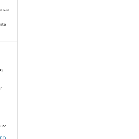
s
encia
o
ente
o,
ar
pez
GEO