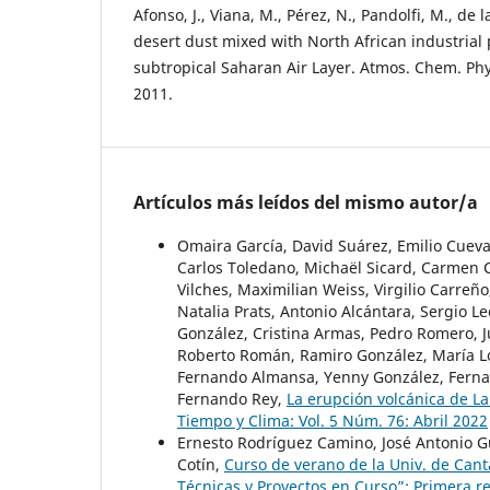
Afonso, J., Viana, M., Pérez, N., Pandolfi, M., de l
desert dust mixed with North African industrial 
subtropical Saharan Air Layer. Atmos. Chem. Phy
2011.
Artículos más leídos del mismo autor/a
Omaira García, David Suárez, Emilio Cueva
Carlos Toledano, Michaël Sicard, Carmen C
Vilches, Maximilian Weiss, Virgilio Carreñ
Natalia Prats, Antonio Alcántara, Sergio Le
González, Cristina Armas, Pedro Romero, J
Roberto Román, Ramiro González, María Ló
Fernando Almansa, Yenny González, Ferna
Fernando Rey,
La erupción volcánica de La
Tiempo y Clima: Vol. 5 Núm. 76: Abril 2022
Ernesto Rodríguez Camino, José Antonio Gu
Cotín,
Curso de verano de la Univ. de Cant
Técnicas y Proyectos en Curso”; Primera 