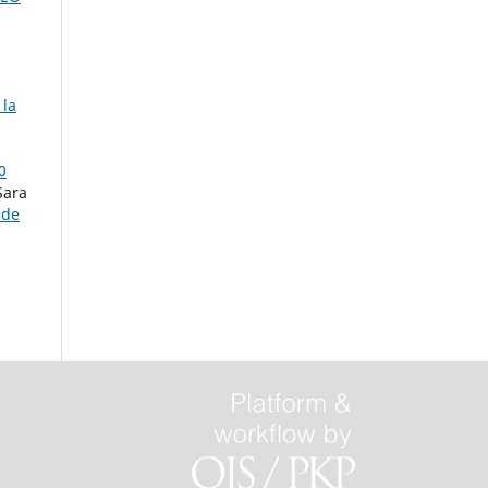
 la
0
Sara
 de