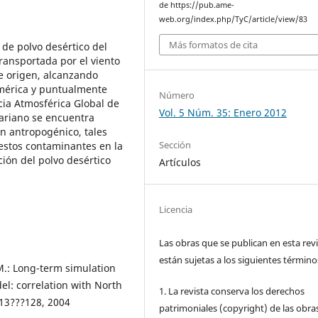
de https://pub.ame-
web.org/index.php/TyC/article/view/83
Más formatos de cita
 de polvo desértico del
ransportada por el viento
de origen, alcanzando
américa y puntualmente
Número
cia Atmosférica Global de
Vol. 5 Núm. 35: Enero 2012
ariano se encuentra
n antropogénico, tales
Sección
 estos contaminantes en la
ión del polvo desértico
Artículos
Licencia
Las obras que se publican en esta rev
están sujetas a los siguientes término
 M.: Long-term simulation
el: correlation with North
1. La revista conserva los derechos
 113???128, 2004
patrimoniales (copyright) de las obra