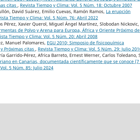
mas citas
,
Revista Tiempo y Clima: Vol. 5 Núm. 18: Octubre 2007
ullón, David Suárez, Emilio Cuevas, Ramón Ramos,
La erupción
ista Tiempo y Clima: Vol. 5 Núm. 76: Abril 2022
os Pérez, Xavier Querol, Miguel Ángel Martínez, Slobodan Nickovic,
rmentas de Polvo y Arena para Europa, África y Oriente Próximo de
ista Tiempo y Clima: Vol. 5 Núm. 20: Abril 2008
ez, Manuel Palomares,
EGU 2010; Simposio de fisicoquímica
 y Próximas citas
,
Revista Tiempo y Clima: Vol. 5 Núm. 29: Julio 201
ía Garrido-Pérez, Africa Barreto, Ernest Werner, Carlos Toledano, 
ariano en Canarias, documentada científicamente que se conoce (7
Vol. 5 Núm. 85: Julio 2024