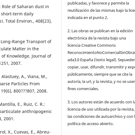
publicadas, y favorece y permite la
.: Role of Saharan dust in
reutilización de las mismas bajo la lice
 short-term daily
indicada en el punto 2.
i. Total Environ., 408(23),
2. Las obras se publican en la edición
electrónica de la revista bajo una
C., Long-Range Transport of
licencia Creative Commons
ulate Matter in the
ReconocimientoNoComercialSinObra
 of Knowledge. Journal of
ada3.0 España (texto legal). Sepuede
1251, 2007.
copiar, usar, difundir, transmitir y ex
públicamente, siempre que se cite la
., Alastuey, A., Viana, M.,
autoría, la url, y la revista, y no se us
oarse Particles From
fines comerciales.
 19(6), 800???807, 2008.
3. Los autores están de acuerdo con l
antilla, E., Ruiz, C. R.:
licencia de uso utilizada por la revista
articulate anthropogenic
las condiciones de autoarchivo y con 
8, 2001.
política de acceso abierto.
rol, X., Cuevas, E., Abreu-