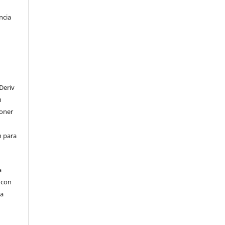
ncia
Deriv
n
poner
en para
a
, con
la