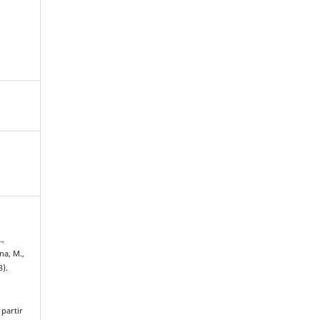
.,
na, M.,
3).
.
 partir