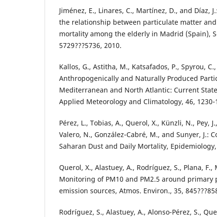
Jiménez, E., Linares, C., Martínez, D., and Díaz, J
the relationship between particulate matter and
mortality among the elderly in Madrid (Spain), Sc
5729???5736, 2010.
Kallos, G., Astitha, M., Katsafados, P., Spyrou, 
Anthropogenically and Naturally Produced Partic
Mediterranean and North Atlantic: Current State
Applied Meteorology and Climatology, 46, 1230-
Pérez, L., Tobias, A., Querol, X., Künzli, N., Pey, J
Valero, N., González-Cabré, M., and Sunyer, J.: C
Saharan Dust and Daily Mortality, Epidemiology,
Querol, X., Alastuey, A., Rodríguez, S., Plana, F., M
Monitoring of PM10 and PM2.5 around primary p
emission sources, Atmos. Environ., 35, 845???85
Rodríguez, S., Alastuey, A., Alonso-Pérez, S., Que