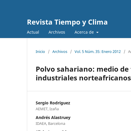
Revista Tiempo y Clima
Actual
Archivos
Acerca de
Inicio
/
Archivos
/
Vol. 5 Núm. 35: Enero 2012
/
A
Polvo sahariano: medio de
industriales norteafricanos
Sergio Rodríguez
AEMET, Izaña
Andrés Alastruey
IDAEA, Barcelona