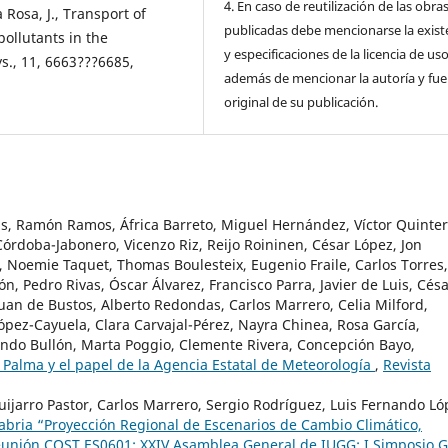
4. En caso de reutilización de las obra
a Rosa, J., Transport of
publicadas debe mencionarse la exist
pollutants in the
y especificaciones de la licencia de us
s., 11, 6663???6685,
además de mencionar la autoría y fu
original de su publicación.
s, Ramón Ramos, África Barreto, Miguel Hernández, Víctor Quinter
órdoba-Jabonero, Vicenzo Riz, Reijo Roininen, César López, Jon
o, Noemie Taquet, Thomas Boulesteix, Eugenio Fraile, Carlos Torres,
ón, Pedro Rivas, Óscar Álvarez, Francisco Parra, Javier de Luis, Cés
uan de Bustos, Alberto Redondas, Carlos Marrero, Celia Milford,
pez-Cayuela, Clara Carvajal-Pérez, Nayra Chinea, Rosa García,
ndo Bullón, Marta Poggio, Clemente Rivera, Concepción Bayo,
 Palma y el papel de la Agencia Estatal de Meteorología
,
Revista
ijarro Pastor, Carlos Marrero, Sergio Rodríguez, Luis Fernando Ló
abria “Proyección Regional de Escenarios de Cambio Climático,
reunión COST ES0601; XXIV Asamblea General de IUGG; I Simposio 