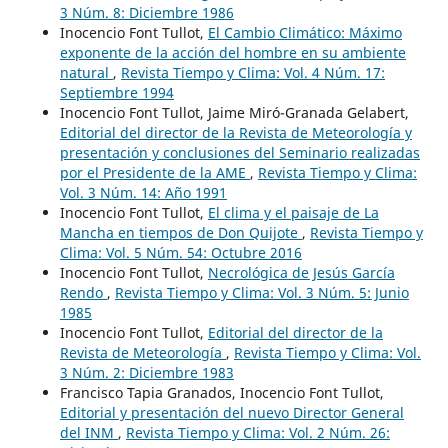
3 Núm. 8: Diciembre 1986
Inocencio Font Tullot,
El Cambio Climático: Máximo
exponente de la acción del hombre en su ambiente
natural
,
Revista Tiempo y Clima: Vol. 4 Núm. 17:
Septiembre 1994
Inocencio Font Tullot, Jaime Miró-Granada Gelabert,
Editorial del director de la Revista de Meteorología y
presentación y conclusiones del Seminario realizadas
por el Presidente de la AME
,
Revista Tiempo y Clima:
Vol. 3 Núm. 14: Año 1991
Inocencio Font Tullot,
El clima y el paisaje de La
Mancha en tiempos de Don Quijote
,
Revista Tiempo y
Clima: Vol. 5 Núm. 54: Octubre 2016
Inocencio Font Tullot,
Necrológica de Jesús García
Rendo
,
Revista Tiempo y Clima: Vol. 3 Núm. 5: Junio
1985
Inocencio Font Tullot,
Editorial del director de la
Revista de Meteorología
,
Revista Tiempo y Clima: Vol.
3 Núm. 2: Diciembre 1983
Francisco Tapia Granados, Inocencio Font Tullot,
Editorial y presentación del nuevo Director General
del INM
,
Revista Tiempo y Clima: Vol. 2 Núm. 26: