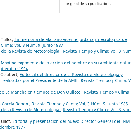
original de su publicación.
 Tullot,
En memoria de Mariano Vicente Jordana y necrológica de
 Clima: Vol. 3 Núm. 9: Junio 1987
or de la Revista de Meteorología
,
Revista Tiempo y Clima: Vol. 3 Núm
: Máximo exponente de la acción del hombre en su ambiente natu
eptiembre 1994
 Gelabert,
Editorial del director de la Revista de Meteorología y
 realizadas por el Presidente de la AME
,
Revista Tiempo y Clima: V
je de La Mancha en tiempos de Don Quijote
,
Revista Tiempo y Clima: 
s García Rendo
,
Revista Tiempo y Clima: Vol. 3 Núm. 5: Junio 1985
or de la Revista de Meteorología
,
Revista Tiempo y Clima: Vol. 3 Núm
Tullot,
Editorial y presentación del nuevo Director General del INM
iciembre 1977