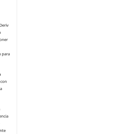
Deriv
n
poner
en para
a
, con
la
s
encia
o
ente