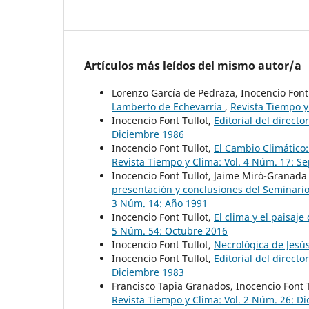
Artículos más leídos del mismo autor/a
Lorenzo García de Pedraza, Inocencio Font
Lamberto de Echevarría
,
Revista Tiempo y
Inocencio Font Tullot,
Editorial del direct
Diciembre 1986
Inocencio Font Tullot,
El Cambio Climático
Revista Tiempo y Clima: Vol. 4 Núm. 17: S
Inocencio Font Tullot, Jaime Miró-Granada
presentación y conclusiones del Seminario
3 Núm. 14: Año 1991
Inocencio Font Tullot,
El clima y el paisa
5 Núm. 54: Octubre 2016
Inocencio Font Tullot,
Necrológica de Jesú
Inocencio Font Tullot,
Editorial del direct
Diciembre 1983
Francisco Tapia Granados, Inocencio Font 
Revista Tiempo y Clima: Vol. 2 Núm. 26: D