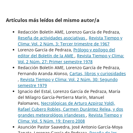
Artículos más leídos del mismo autor/a
Redacción Boletín AME, Lorenzo García de Pedraza,
Reseña de actividades asociativas
,
Revista Tiempo y
Clima: Vol. 2 Núm. 3: Tercer trimestre de 1967
Lorenzo García de Pedraza,
Prólogo y epílogo del
editor del Boletín de la AME
,
Revista Tiempo y Clima:
Vol. 2 Núm. 27: Primer semestre 1978
Redacción Boletín AME, Lorenzo García de Pedraza,
Fernando Aranda Alonso,
Cartas, libros y curiosidades
,
Revista Tiempo y Clima: Vol. 2 Núm. 30: Segundo
semestre 1979
Ignacio del Estal, Lorenzo García de Pedraza, María
del Milagro García-Pertierra Marín, Manuel
Palomares,
Necrológicas de Arturo Azpiroz Yoldi,
Rafael Cubero Robles, Carmen Durántez Relea, y dos
grandes meteorológos irlandeses
,
Revista Tiempo y
Clima: Vol. 5 Núm. 19: Enero 2008
Asunción Pastor Saavedra, José Antonio García-Moya
Zapata, Lorenzo García de Pedraza,
Reseña de los