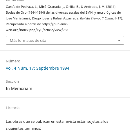
García de Pedraza, L., Miró-Granada, J., Orfila, B., & Andrade, J. M. (2014).
Bodas de Oro (1944-1994) de las diversas escalas del SMN; y necrológicas de
José María Jansá, Diego Jover y Rafael Azcárraga.
Revista Tiempo Y Clima
,
4
(17).
Recuperado a partir de https://pub.ame-
web.org/index.php/TyC/article/view/738
Más formatos de cita
Número
Vol. 4 Núm. 17: Septiembre 1994
Sección
In Memoriam
Licencia
Las obras que se publican en esta revista están sujetas a los
siguientes términos: