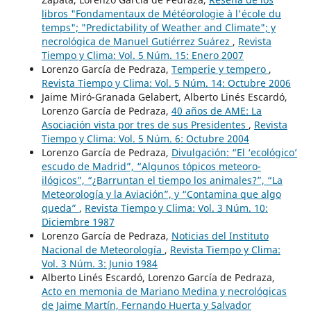
libros "Fondamentaux de Météorologie à l'école du
temps"; "Predictability of Weather and Climate"; y
necrológica de Manuel Gutiérrez Suárez
,
Revista
Tiempo y Clima: Vol. 5 Núm. 15: Enero 2007
Lorenzo García de Pedraza,
Temperie y tempero
,
Revista Tiempo y Clima: Vol. 5 Núm. 14: Octubre 2006
Jaime Miró-Granada Gelabert, Alberto Linés Escardó,
Lorenzo García de Pedraza,
40 años de AME: La
Asociación vista por tres de sus Presidentes
,
Revista
Tiempo y Clima: Vol. 5 Núm. 6: Octubre 2004
Lorenzo García de Pedraza,
Divulgación: “El ‘ecológico’
escudo de Madrid”, “Algunos tópicos meteoro-
ilógicos”, “¿Barruntan el tiempo los animales?”, “La
Meteorología y la Aviación”, y “Contamina que algo
queda”
,
Revista Tiempo y Clima: Vol. 3 Núm. 10:
Diciembre 1987
Lorenzo García de Pedraza,
Noticias del Instituto
Nacional de Meteorología
,
Revista Tiempo y Clima:
Vol. 3 Núm. 3: Junio 1984
Alberto Linés Escardó, Lorenzo García de Pedraza,
Acto en memonia de Mariano Medina y necrológicas
de Jaime Martín, Fernando Huerta y Salvador