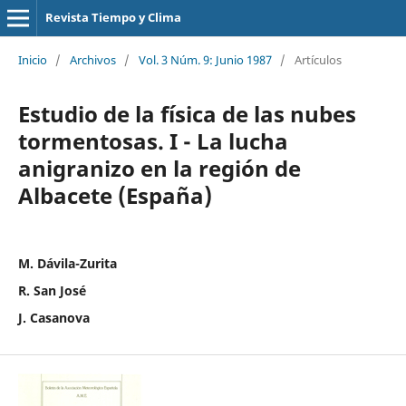
Revista Tiempo y Clima
Inicio
/
Archivos
/
Vol. 3 Núm. 9: Junio 1987
/
Artículos
Estudio de la física de las nubes
tormentosas. I - La lucha
anigranizo en la región de
Albacete (España)
M. Dávila-Zurita
R. San José
J. Casanova