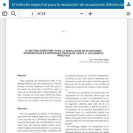
El método espectral para la resolución de ecuaciones diferenciales en derivadas paciales. Parte II: Un ejemplo práctico