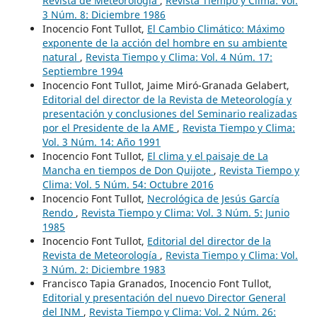
Revista de Meteorología
,
Revista Tiempo y Clima: Vol.
3 Núm. 8: Diciembre 1986
Inocencio Font Tullot,
El Cambio Climático: Máximo
exponente de la acción del hombre en su ambiente
natural
,
Revista Tiempo y Clima: Vol. 4 Núm. 17:
Septiembre 1994
Inocencio Font Tullot, Jaime Miró-Granada Gelabert,
Editorial del director de la Revista de Meteorología y
presentación y conclusiones del Seminario realizadas
por el Presidente de la AME
,
Revista Tiempo y Clima:
Vol. 3 Núm. 14: Año 1991
Inocencio Font Tullot,
El clima y el paisaje de La
Mancha en tiempos de Don Quijote
,
Revista Tiempo y
Clima: Vol. 5 Núm. 54: Octubre 2016
Inocencio Font Tullot,
Necrológica de Jesús García
Rendo
,
Revista Tiempo y Clima: Vol. 3 Núm. 5: Junio
1985
Inocencio Font Tullot,
Editorial del director de la
Revista de Meteorología
,
Revista Tiempo y Clima: Vol.
3 Núm. 2: Diciembre 1983
Francisco Tapia Granados, Inocencio Font Tullot,
Editorial y presentación del nuevo Director General
del INM
,
Revista Tiempo y Clima: Vol. 2 Núm. 26: