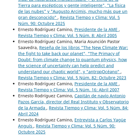
Tierra para escépticos y gente inteligente", "La física
de las nubes" y "Augusto Arcimis, mucho más que un
gran desconocido"
,
Revista Tiempo y Clima: Vol. 5
Núm. 90: Octubre 2025
Ernesto Rodríguez Camino,
Presidente de la AME
,
Revista Tiempo y Clima: Vol. 5 Núm. 8: Abril 2005
Ernesto Rodríguez Camino, Maria Asunción Pastor
Saavedra,
Reseña de los libros "The New Climate War:
the fight to take back our planet", "The Primacy of
Doubt: from climate change to quantum physics, how
the science of uncertainty can help predict and
understand our chaotic world", y "antropOcéano"
,
Revista Tiempo y Clima: Vol. 5 Núm. 82: Octubre 2023
Ernesto Rodríguez Camino,
Presidente de la AME
,
Revista Tiempo y Clima: Vol. 5 Núm. 16: Abril 2007
Ernesto Rodríguez Camino,
Capitán de navío Antonio
Pazos García, director del Real Instituto y Observatorio
de la Armada
,
Revista Tiempo y Clima: Vol. 5 Núm. 84:
Abril 2024
Ernesto Rodríguez Camino,
Entrevista a Carlos Yagüe
Anguís
,
Revista Tiempo y Clima: Vol. 5 Núm. 90:
Octubre 2025