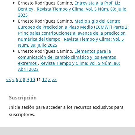
Ernesto Rodríguez Camino,
Entrevista a la Prof. Liz
Bentley
,
Revista Tiempo y Clima: Vol. 5 Núm. 89: Julio
2025
Ernesto Rodríguez Camino,
Medio siglo del Centro
Europeo de Predicción a Plazo Medio (ECMWF) Parte 2:
Principales contribuciones al avance de la predicción
numérica del tiempo
,
Revista Tiempo y Clima: Vol. 5
Núm. 89: Julio 2025
Ernesto Rodríguez Camino,
Elementos para la
comunicación del cambio climático y los eventos
extremos
,
Revista Tiempo y Clima: Vol. 5 Núm. 80:
Abril 2023
<<
<
6
7
8
9
10
11
12
>
>>
Suscripción
Inicie sesión para acceder a los recursos exclusivos para
suscriptores.