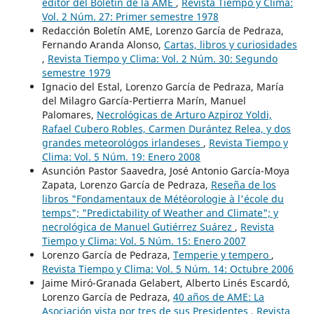
editor del Boletín de la AME
,
Revista Tiempo y Clima:
Vol. 2 Núm. 27: Primer semestre 1978
Redacción Boletín AME, Lorenzo García de Pedraza,
Fernando Aranda Alonso,
Cartas, libros y curiosidades
,
Revista Tiempo y Clima: Vol. 2 Núm. 30: Segundo
semestre 1979
Ignacio del Estal, Lorenzo García de Pedraza, María
del Milagro García-Pertierra Marín, Manuel
Palomares,
Necrológicas de Arturo Azpiroz Yoldi,
Rafael Cubero Robles, Carmen Durántez Relea, y dos
grandes meteorológos irlandeses
,
Revista Tiempo y
Clima: Vol. 5 Núm. 19: Enero 2008
Asunción Pastor Saavedra, José Antonio García-Moya
Zapata, Lorenzo García de Pedraza,
Reseña de los
libros "Fondamentaux de Météorologie à l'école du
temps"; "Predictability of Weather and Climate"; y
necrológica de Manuel Gutiérrez Suárez
,
Revista
Tiempo y Clima: Vol. 5 Núm. 15: Enero 2007
Lorenzo García de Pedraza,
Temperie y tempero
,
Revista Tiempo y Clima: Vol. 5 Núm. 14: Octubre 2006
Jaime Miró-Granada Gelabert, Alberto Linés Escardó,
Lorenzo García de Pedraza,
40 años de AME: La
Asociación vista por tres de sus Presidentes
,
Revista