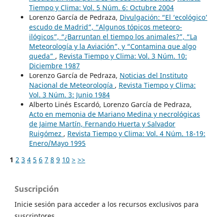
Tiempo y Clima: Vol. 5 Núm. 6: Octubre 2004
Lorenzo García de Pedraza,
Divulgación: “El ‘ecológico’
escudo de Madrid”, “Algunos tópicos meteoro-
ilógicos”, “¿Barruntan el tiempo los animales?”, “La
Meteorología y la Aviación”, y “Contamina que algo
queda”
,
Revista Tiempo y Clima: Vol. 3 Núm. 10:
Diciembre 1987
Lorenzo García de Pedraza,
Noticias del Instituto
Nacional de Meteorología
,
Revista Tiempo y Clima:
Vol. 3 Núm. 3: Junio 1984
Alberto Linés Escardó, Lorenzo García de Pedraza,
Acto en memonia de Mariano Medina y necrológicas
de Jaime Martín, Fernando Huerta y Salvador
Ruigómez
,
Revista Tiempo y Clima: Vol. 4 Núm. 18-19:
Enero/Mayo 1995
1
2
3
4
5
6
7
8
9
10
>
>>
Suscripción
Inicie sesión para acceder a los recursos exclusivos para
suscriptores.