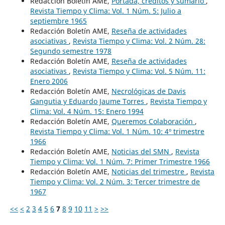
Redacción Boletín AME,
Portada, créditos y sumario
,
Revista Tiempo y Clima: Vol. 1 Núm. 5: Julio a
septiembre 1965
Redacción Boletín AME,
Reseña de actividades
asociativas
,
Revista Tiempo y Clima: Vol. 2 Núm. 28:
Segundo semestre 1978
Redacción Boletín AME,
Reseña de actividades
asociativas
,
Revista Tiempo y Clima: Vol. 5 Núm. 11:
Enero 2006
Redacción Boletín AME,
Necrológicas de Davis
Gangutia y Eduardo Jaume Torres
,
Revista Tiempo y
Clima: Vol. 4 Núm. 15: Enero 1994
Redacción Boletín AME,
Queremos Colaboración
,
Revista Tiempo y Clima: Vol. 1 Núm. 10: 4º trimestre
1966
Redacción Boletín AME,
Noticias del SMN
,
Revista
Tiempo y Clima: Vol. 1 Núm. 7: Primer Trimestre 1966
Redacción Boletín AME,
Noticias del trimestre
,
Revista
Tiempo y Clima: Vol. 2 Núm. 3: Tercer trimestre de
1967
<<
<
2
3
4
5
6
7
8
9
10
11
>
>>