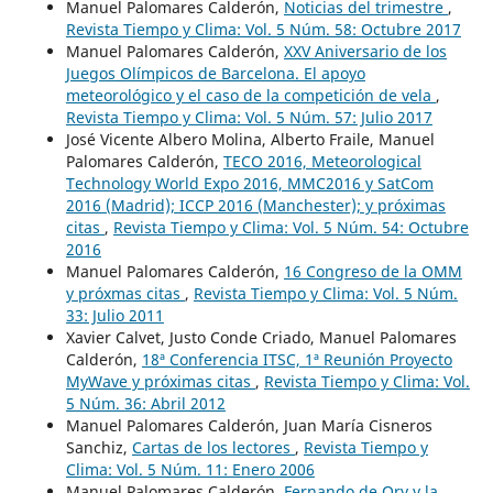
Manuel Palomares Calderón,
Noticias del trimestre
,
Revista Tiempo y Clima: Vol. 5 Núm. 58: Octubre 2017
Manuel Palomares Calderón,
XXV Aniversario de los
Juegos Olímpicos de Barcelona. El apoyo
meteorológico y el caso de la competición de vela
,
Revista Tiempo y Clima: Vol. 5 Núm. 57: Julio 2017
José Vicente Albero Molina, Alberto Fraile, Manuel
Palomares Calderón,
TECO 2016, Meteorological
Technology World Expo 2016, MMC2016 y SatCom
2016 (Madrid); ICCP 2016 (Manchester); y próximas
citas
,
Revista Tiempo y Clima: Vol. 5 Núm. 54: Octubre
2016
Manuel Palomares Calderón,
16 Congreso de la OMM
y próxmas citas
,
Revista Tiempo y Clima: Vol. 5 Núm.
33: Julio 2011
Xavier Calvet, Justo Conde Criado, Manuel Palomares
Calderón,
18ª Conferencia ITSC, 1ª Reunión Proyecto
MyWave y próximas citas
,
Revista Tiempo y Clima: Vol.
5 Núm. 36: Abril 2012
Manuel Palomares Calderón, Juan María Cisneros
Sanchiz,
Cartas de los lectores
,
Revista Tiempo y
Clima: Vol. 5 Núm. 11: Enero 2006
Manuel Palomares Calderón,
Fernando de Ory y la