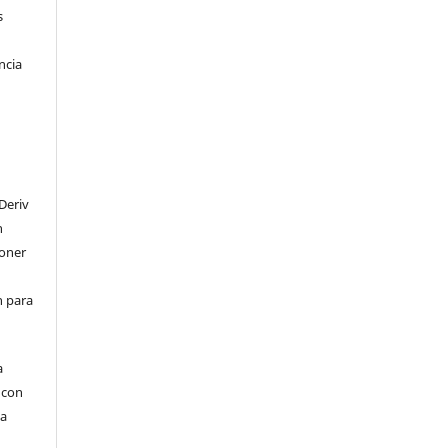
s
ncia
Deriv
n
poner
en para
a
, con
la