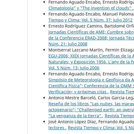
Fernando Aguado Encabo, Ernesto Rodríg
Climatología” y "The invention of clouds"
Fernando Aguado Encabo, Manuel Paloma
Tiempo y Clima: Vol. 5 Núm. 37: Julio 2012
Ernesto Rodríguez Camino, Bartolomé Orf
Jornadas Científicas de AME; Cumbre sobre
de la Conferencia ERAD-2008; Jornada Tècn
Núm. 21: Julio 2008
Montserrat Lazcano Martín, Fermín Eliza
EGU-2006; XXIX Jornadas Científicas de l
Naturales; y Exposición 1956, L’any de la
Vol. 5 Núm. 13: Julio 2006
Fernando Aguado Encabo, Ernesto Rodrígu
Simpósio de Meteorología e Geofísica da 
Científica Física”; Conferencia de la OMM 
Verificación; y próximas citas
,
Revista Tie
Antonio Mestre Barceló, Carlos García-Leg
Reseña de los libros "Las nubes, las mara
octogenario"; "Challenged earth: an over
"La venganza de la tierra"
,
Revista Tiempo
José Antonio López Díaz, Fernando Aguado
lectores
,
Revista Tiempo y Clima: Vol. 5 N