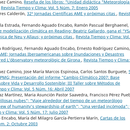
uez Camino,
Reseña de los libros: "Unidad didáctica "Meteorología
,
Revista Tiempo y Clima: Vol. 5 Núm. 7: Enero 2005
res Calderón,
32º Jornadas Científicas AME y próximas citas
,
Revis
ila Estrada, Fernando Aguado Encabo, Ramón Pascual Berghaenel,
 modelización climática en Reading; Beatriz Gallardo, gana el “YS
ica de Neu y Allaus; y próximas citas
,
Revista Tiempo y Clima: Vol.
ga Rodríguez, Fernando Aguado Encabo, Ernesto Rodríguez Camino,
a AME; Jornadas Iberoamericanas sobre Inundaciones y Desastres
 Fred L’óbservatory meteorològic de Girona
,
Revista Tiempo y Clima:
ez Camino, Jose María Marcos Espinosa, Carlos Santos Burguete,
APMG; Presentación del informe “Cambio Climático 2007: Base
sobre Vida y Desarrollo Sostenible; III Taller sobre Métodos de
mpo y Clima: Vol. 5 Núm. 16: Abril 2007
az Martínez, Maria Asunción Pastor Saavedra, Francisco Pérez Pueb
villosas nubes"; "Viaje alrededor del tiempo de un meteorólogo
view of humanity's stewardship of earth"; "Una verdad incómoda"; 
 y Clima: Vol. 5 Núm. 17: Julio 2007
 Encabo, María del Milagro García-Pertierra Marín,
Cartas de los
úm. 2: Octubre 2003