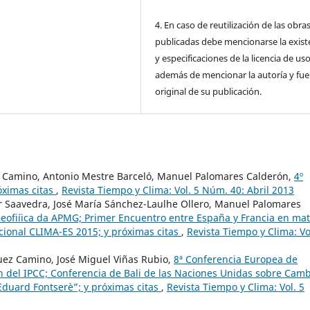
4. En caso de reutilización de las obra
publicadas debe mencionarse la exist
y especificaciones de la licencia de us
además de mencionar la autoría y fu
original de su publicación.
ez Camino, Antonio Mestre Barceló, Manuel Palomares Calderón,
4º
óximas citas
,
Revista Tiempo y Clima: Vol. 5 Núm. 40: Abril 2013
 Saavedra, José María Sánchez-Laulhe Ollero, Manuel Palomares
eofiíica da APMG; Primer Encuentro entre España y Francia en mat
acional CLIMA-ES 2015; y próximas citas
,
Revista Tiempo y Clima: Vo
ez Camino, José Miguel Viñas Rubio,
8ª Conferencia Europea de
ón del IPCC; Conferencia de Bali de las Naciones Unidas sobre Cam
“Eduard Fontserè”; y próximas citas
,
Revista Tiempo y Clima: Vol. 5