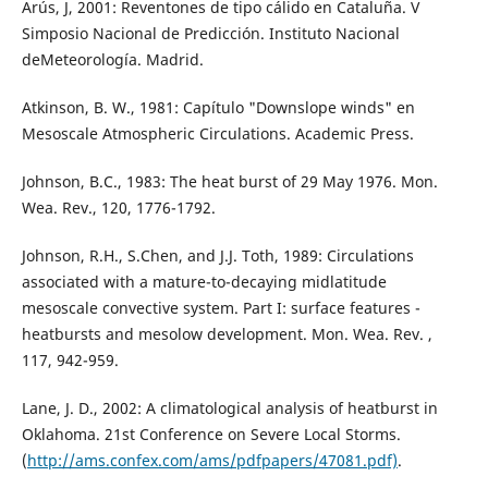
Arús, J, 2001: Reventones de tipo cálido en Cataluña. V
Simposio Nacional de Predicción. Instituto Nacional
deMeteorología. Madrid.
Atkinson, B. W., 1981: Capítulo "Downslope winds" en
Mesoscale Atmospheric Circulations. Academic Press.
Johnson, B.C., 1983: The heat burst of 29 May 1976. Mon.
Wea. Rev., 120, 1776-1792.
Johnson, R.H., S.Chen, and J.J. Toth, 1989: Circulations
associated with a mature-to-decaying midlatitude
mesoscale convective system. Part I: surface features -
heatbursts and mesolow development. Mon. Wea. Rev. ,
117, 942-959.
Lane, J. D., 2002: A climatological analysis of heatburst in
Oklahoma. 21st Conference on Severe Local Storms.
(
http://ams.confex.com/ams/pdfpapers/47081.pdf)
.