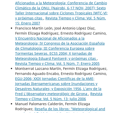
Aficionados a la Meteorología; Conferencia de Cambio
Climático de la ONU. (Nairobi, 6-17 NOV- 2007); Sexto
Taller Internacional sobre Ciclones Tropicales IWTC-VI;
y próximas citas
,
Revista Tiempo y Clima: Vol. 5 Núm.
15: Enero 2007
Francisco Martín León, José Antonio López Díaz,
Fermín Elizaga Rodríguez, Ernesto Rodríguez Camino,
V Encuentro Nacional de Aficionados a la
Meteorología; IV Congreso de la Asociación Española
de Climatología; III Conferencia Europea sobre
Tormentas Severas. ECSS 2004; X Jornadas de
Meteorología Eduard Fontseré; y próximas citas
,
Revista Tiempo y Clima: Vol. 5 Núm. 7: Enero 2005
Montserrat Lazcano Martín, Fermín Elizaga Rodríguez,
Fernando Aguado Encabo, Ernesto Rodríguez Camino,
EGU-2006; XXIX Jornadas Científicas de la AME;
Jornadas Iberoamericanas sobre Inundaciones y
Desastres Naturales; y Exposición 1956, L’any de la
Fred L’óbservatory meteorològic de Girona
,
Revista
Tiempo y Clima: Vol. 5 Núm. 13: Julio 2006
Manuel Palomares Calderón, Fermín Elizaga
Rodríguez,
Reseña de los libros: "Meteorological and