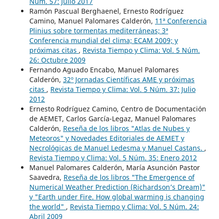
Núm. 57: Julio 2017
Ramón Pascual Berghaenel, Ernesto Rodríguez
Camino, Manuel Palomares Calderón,
11ª Conferencia
Plinius sobre tormentas mediterráneas; 3ª
Conferencia mundial del clima; ECAM 2009; y
próximas citas
,
Revista Tiempo y Clima: Vol. 5 Núm.
26: Octubre 2009
Fernando Aguado Encabo, Manuel Palomares
Calderón,
32º Jornadas Científicas AME y próximas
citas
,
Revista Tiempo y Clima: Vol. 5 Núm. 37: Julio
2012
Ernesto Rodríguez Camino, Centro de Documentación
de AEMET, Carlos García-Legaz, Manuel Palomares
Calderón,
Reseña de los libros "Atlas de Nubes y
Meteoros" y Novedades Editoriales de AEMET y
Necrológicas de Manuel Ledesma y Manuel Castans.
,
Revista Tiempo y Clima: Vol. 5 Núm. 35: Enero 2012
Manuel Palomares Calderón, María Asunción Pastor
Saavedra,
Reseña de los libros "The Emergence of
Numerical Weather Prediction (Richardson’s Dream)"
y "Earth under Fire. How global warming is changing
the world"
,
Revista Tiempo y Clima: Vol. 5 Núm. 24:
Abril 2009