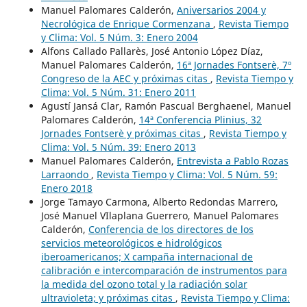
Manuel Palomares Calderón,
Aniversarios 2004 y
Necrológica de Enrique Cormenzana
,
Revista Tiempo
y Clima: Vol. 5 Núm. 3: Enero 2004
Alfons Callado Pallarès, José Antonio López Díaz,
Manuel Palomares Calderón,
16ª Jornades Fontserè, 7º
Congreso de la AEC y próximas citas
,
Revista Tiempo y
Clima: Vol. 5 Núm. 31: Enero 2011
Agustí Jansá Clar, Ramón Pascual Berghaenel, Manuel
Palomares Calderón,
14ª Conferencia Plinius, 32
Jornades Fontserè y próximas citas
,
Revista Tiempo y
Clima: Vol. 5 Núm. 39: Enero 2013
Manuel Palomares Calderón,
Entrevista a Pablo Rozas
Larraondo
,
Revista Tiempo y Clima: Vol. 5 Núm. 59:
Enero 2018
Jorge Tamayo Carmona, Alberto Redondas Marrero,
José Manuel VIlaplana Guerrero, Manuel Palomares
Calderón,
Conferencia de los directores de los
servicios meteorológicos e hidrológicos
iberoamericanos; X campaña internacional de
calibración e intercomparación de instrumentos para
la medida del ozono total y la radiación solar
ultravioleta; y próximas citas
,
Revista Tiempo y Clima: