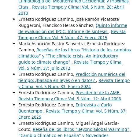
Climatología del Mediterráneo Occidental; y Próximas
Citas
,
Revista Tiempo y Clima: Vol. 5 Núm. 28: Abril
2010
Ernesto Rodriguez Camino, José Ramón Picatoste
Ruggeroni, Francisco Heras Sánchez,
Quinto informe
de evaluación del IPCC: Informe de síntesis
,
Revista
Tiempo y Clima: Vol. 5 Núm. 47: Enero 2015
María Asunción Pastor Saavedra, Ernesto Rodríguez
Camino,
Reseñas de los libros "Historia de los cambios
climáticos" y "The climate crisis. An introductory
guide to climate change"
,
Revista Tiempo y Clima:
Vol. 5 Núm. 37: Julio 2012
Ernesto Rodríguez Camino,
Predicción numérica del
tiempo: ¿basada en leyes o en datos?
,
Revista Tiempo
y Clima: Vol. 5 Núm. 83: Enero 2024
Ernesto Rodríguez Camino,
Presidente de la AME
,
Revista Tiempo y Clima: Vol. 5 Núm. 12: Abril 2006
Ernesto Rodríguez Camino,
Entrevista a Carlo
Buontempo
,
Revista Tiempo y Clima: Vol. 5 Núm. 87:
Enero 2025
Ernesto Rodríguez Camino, Miguel Ángel García-
Couto,
Reseña de los libros "Beyond Global Warming",
"Cambio Climático en España" y Novedades