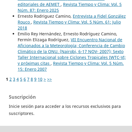
editoriales de AEMET
,
Revista Tiempo y Clima: Vol. 5
Núm. 87: Enero 2025
Ernesto Rodriguez Camino,
Entrevista a Fidel González
Rouco
,
Revista Tiempo y Clima: Vol. 5 Núm. 61: Julio
2018
Emilio Rey Hernández, Ernesto Rodríguez Camino,
Fermín Elizaga Rodríguez,
VII Encuentro Nacional de
Aficionados a la Meteorología; Conferencia de Cambio
Climático de la ONU. (Nairobi, 6-17 NOV- 2007); Sexto
Taller Internacional sobre Ciclones Tropicales IWTC-VI;
y próximas citas
,
Revista Tiempo y Clima: Vol. 5 Núm.
15: Enero 2007
1
2
3
4
5
6
7
8
9
10
>
>>
Suscripción
Inicie sesión para acceder a los recursos exclusivos para
suscriptores.