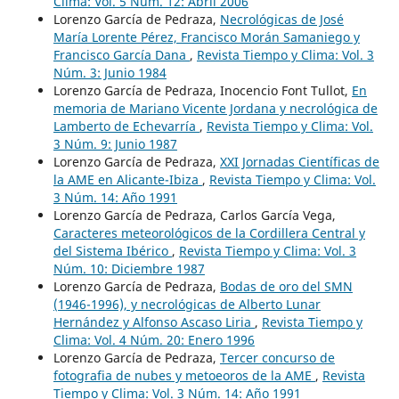
Clima: Vol. 5 Núm. 12: Abril 2006
Lorenzo García de Pedraza,
Necrológicas de José
María Lorente Pérez, Francisco Morán Samaniego y
Francisco García Dana
,
Revista Tiempo y Clima: Vol. 3
Núm. 3: Junio 1984
Lorenzo García de Pedraza, Inocencio Font Tullot,
En
memoria de Mariano Vicente Jordana y necrológica de
Lamberto de Echevarría
,
Revista Tiempo y Clima: Vol.
3 Núm. 9: Junio 1987
Lorenzo García de Pedraza,
XXI Jornadas Científicas de
la AME en Alicante-Ibiza
,
Revista Tiempo y Clima: Vol.
3 Núm. 14: Año 1991
Lorenzo García de Pedraza, Carlos García Vega,
Caracteres meteorológicos de la Cordillera Central y
del Sistema Ibérico
,
Revista Tiempo y Clima: Vol. 3
Núm. 10: Diciembre 1987
Lorenzo García de Pedraza,
Bodas de oro del SMN
(1946-1996), y necrológicas de Alberto Lunar
Hernández y Alfonso Ascaso Liria
,
Revista Tiempo y
Clima: Vol. 4 Núm. 20: Enero 1996
Lorenzo García de Pedraza,
Tercer concurso de
fotografia de nubes y metoeoros de la AME
,
Revista
Tiempo y Clima: Vol. 3 Núm. 14: Año 1991