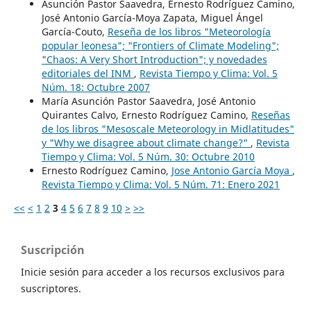
Asunción Pastor Saavedra, Ernesto Rodríguez Camino,
José Antonio García-Moya Zapata, Miguel Ángel
García-Couto,
Reseña de los libros "Meteorología
popular leonesa"; "Frontiers of Climate Modeling";
"Chaos: A Very Short Introduction"; y novedades
editoriales del INM
,
Revista Tiempo y Clima: Vol. 5
Núm. 18: Octubre 2007
María Asunción Pastor Saavedra, José Antonio
Quirantes Calvo, Ernesto Rodríguez Camino,
Reseñas
de los libros "Mesoscale Meteorology in Midlatitudes"
y "Why we disagree about climate change?"
,
Revista
Tiempo y Clima: Vol. 5 Núm. 30: Octubre 2010
Ernesto Rodríguez Camino,
Jose Antonio García Moya
,
Revista Tiempo y Clima: Vol. 5 Núm. 71: Enero 2021
<<
<
1
2
3
4
5
6
7
8
9
10
>
>>
Suscripción
Inicie sesión para acceder a los recursos exclusivos para
suscriptores.