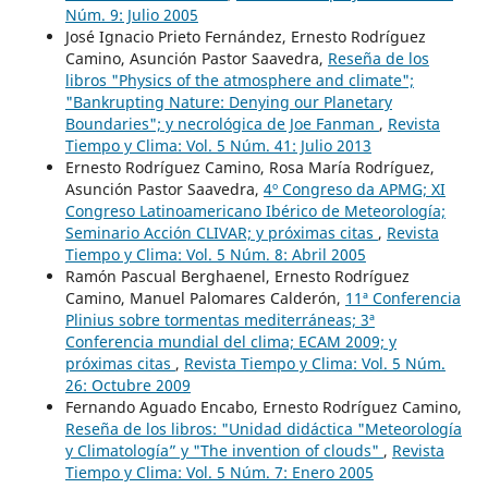
Núm. 9: Julio 2005
José Ignacio Prieto Fernández, Ernesto Rodríguez
Camino, Asunción Pastor Saavedra,
Reseña de los
libros "Physics of the atmosphere and climate";
"Bankrupting Nature: Denying our Planetary
Boundaries"; y necrológica de Joe Fanman
,
Revista
Tiempo y Clima: Vol. 5 Núm. 41: Julio 2013
Ernesto Rodríguez Camino, Rosa María Rodríguez,
Asunción Pastor Saavedra,
4º Congreso da APMG; XI
Congreso Latinoamericano Ibérico de Meteorología;
Seminario Acción CLIVAR; y próximas citas
,
Revista
Tiempo y Clima: Vol. 5 Núm. 8: Abril 2005
Ramón Pascual Berghaenel, Ernesto Rodríguez
Camino, Manuel Palomares Calderón,
11ª Conferencia
Plinius sobre tormentas mediterráneas; 3ª
Conferencia mundial del clima; ECAM 2009; y
próximas citas
,
Revista Tiempo y Clima: Vol. 5 Núm.
26: Octubre 2009
Fernando Aguado Encabo, Ernesto Rodríguez Camino,
Reseña de los libros: "Unidad didáctica "Meteorología
y Climatología” y "The invention of clouds"
,
Revista
Tiempo y Clima: Vol. 5 Núm. 7: Enero 2005