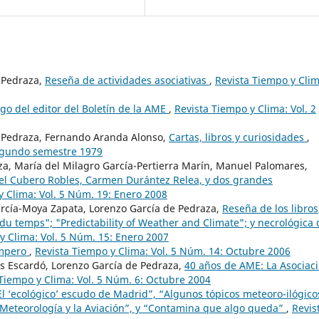
 Pedraza,
Reseña de actividades asociativas
,
Revista Tiempo y Clim
ogo del editor del Boletín de la AME
,
Revista Tiempo y Clima: Vol. 2
e Pedraza, Fernando Aranda Alonso,
Cartas, libros y curiosidades
,
Segundo semestre 1979
aza, María del Milagro García-Pertierra Marín, Manuel Palomares,
ael Cubero Robles, Carmen Durántez Relea, y dos grandes
y Clima: Vol. 5 Núm. 19: Enero 2008
arcía-Moya Zapata, Lorenzo García de Pedraza,
Reseña de los libros
u temps"; "Predictability of Weather and Climate"; y necrológica 
y Clima: Vol. 5 Núm. 15: Enero 2007
empero
,
Revista Tiempo y Clima: Vol. 5 Núm. 14: Octubre 2006
és Escardó, Lorenzo García de Pedraza,
40 años de AME: La Asociac
 Tiempo y Clima: Vol. 5 Núm. 6: Octubre 2004
El ‘ecológico’ escudo de Madrid”, “Algunos tópicos meteoro-ilógico
 Meteorología y la Aviación”, y “Contamina que algo queda”
,
Revis