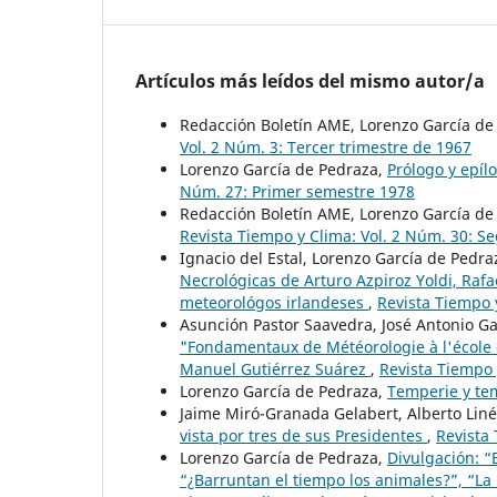
Artículos más leídos del mismo autor/a
Redacción Boletín AME, Lorenzo García de
Vol. 2 Núm. 3: Tercer trimestre de 1967
Lorenzo García de Pedraza,
Prólogo y epíl
Núm. 27: Primer semestre 1978
Redacción Boletín AME, Lorenzo García d
Revista Tiempo y Clima: Vol. 2 Núm. 30: 
Ignacio del Estal, Lorenzo García de Pedr
Necrológicas de Arturo Azpiroz Yoldi, Raf
meteorológos irlandeses
,
Revista Tiempo 
Asunción Pastor Saavedra, José Antonio G
"Fondamentaux de Météorologie à l'école d
Manuel Gutiérrez Suárez
,
Revista Tiempo 
Lorenzo García de Pedraza,
Temperie y t
Jaime Miró-Granada Gelabert, Alberto Lin
vista por tres de sus Presidentes
,
Revista
Lorenzo García de Pedraza,
Divulgación: “
“¿Barruntan el tiempo los animales?”, “La