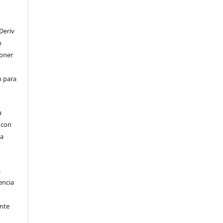
Deriv
n
poner
en para
a
, con
la
s
encia
o
ente