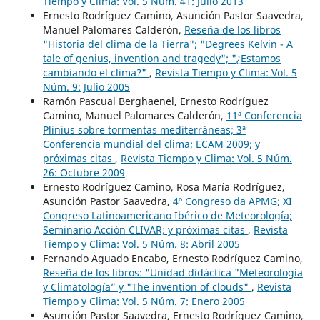
Tiempo y Clima: Vol. 5 Núm. 41: Julio 2013
Ernesto Rodríguez Camino, Asunción Pastor Saavedra,
Manuel Palomares Calderón,
Reseña de los libros
"Historia del clima de la Tierra"; "Degrees Kelvin - A
tale of genius, invention and tragedy"; "¿Estamos
cambiando el clima?"
,
Revista Tiempo y Clima: Vol. 5
Núm. 9: Julio 2005
Ramón Pascual Berghaenel, Ernesto Rodríguez
Camino, Manuel Palomares Calderón,
11ª Conferencia
Plinius sobre tormentas mediterráneas; 3ª
Conferencia mundial del clima; ECAM 2009; y
próximas citas
,
Revista Tiempo y Clima: Vol. 5 Núm.
26: Octubre 2009
Ernesto Rodríguez Camino, Rosa María Rodríguez,
Asunción Pastor Saavedra,
4º Congreso da APMG; XI
Congreso Latinoamericano Ibérico de Meteorología;
Seminario Acción CLIVAR; y próximas citas
,
Revista
Tiempo y Clima: Vol. 5 Núm. 8: Abril 2005
Fernando Aguado Encabo, Ernesto Rodríguez Camino,
Reseña de los libros: "Unidad didáctica "Meteorología
y Climatología” y "The invention of clouds"
,
Revista
Tiempo y Clima: Vol. 5 Núm. 7: Enero 2005
Asunción Pastor Saavedra, Ernesto Rodríguez Camino,