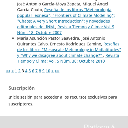
José Antonio García-Moya Zapata, Miguel Ángel
García-Couto,
Reseña de los libros "Meteorología
popular leonesa"; "Frontiers of Climate Modeling";
"Chaos: A Very Short Introduction"; y novedades
editoriales del INM
,
Revista Tiempo y Clima: Vol. 5
Núm. 18: Octubre 2007
María Asunción Pastor Saavedra, José Antonio
Quirantes Calvo, Ernesto Rodríguez Camino,
Reseñas
de los libros "Mesoscale Meteorology in Midlatitudes"
y "Why we disagree about climate change?"
,
Revista
Tiempo y Clima: Vol. 5 Núm. 30: Octubre 2010
<<
<
1
2
3
4
5
6
7
8
9
10
>
>>
Suscripción
Inicie sesión para acceder a los recursos exclusivos para
suscriptores.