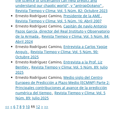
the science of uncertainty can help predict and
understand our chaotic world", y "antropOcéano"
,
Revista Tiempo y Clima: Vol. 5 Núm. 82: Octubre 2023
Ernesto Rodríguez Camino,
Presidente de la AME
,
Revista Tiempo y Clima: Vol. 5 Núm. 16: Abril 2007
Ernesto Rodríguez Camino,
Capitán de navío Antonio
Pazos García, director del Real Instituto y Observatorio
de la Armada
,
Revista Tiempo y Clima: Vol. 5 Núm. 84:
Abril 2024
Ernesto Rodríguez Camino,
Entrevista a Carlos Yagüe
Anguís
,
Revista Tiempo y Clima: Vol. 5 Núm. 90:
Octubre 2025
Ernesto Rodríguez Camino,
Entrevista a la Prof. Liz
Bentley
,
Revista Tiempo y Clima: Vol. 5 Núm. 89: Julio
2025
Ernesto Rodríguez Camino,
Medio siglo del Centro
Europeo de Predicción a Plazo Medio (ECMWF) Parte 2:
Principales contribuciones al avance de la predicción
numérica del tiempo
,
Revista Tiempo y Clima: Vol. 5
Núm. 89: Julio 2025
<<
<
6
7
8
9
10
11
12
>
>>