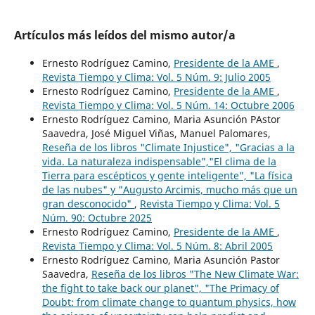
Artículos más leídos del mismo autor/a
Ernesto Rodríguez Camino,
Presidente de la AME
,
Revista Tiempo y Clima: Vol. 5 Núm. 9: Julio 2005
Ernesto Rodríguez Camino,
Presidente de la AME
,
Revista Tiempo y Clima: Vol. 5 Núm. 14: Octubre 2006
Ernesto Rodríguez Camino, Maria Asunción PAstor
Saavedra, José Miguel Viñas, Manuel Palomares,
Reseña de los libros "Climate Injustice", "Gracias a la
vida. La naturaleza indispensable","El clima de la
Tierra para escépticos y gente inteligente", "La física
de las nubes" y "Augusto Arcimis, mucho más que un
gran desconocido"
,
Revista Tiempo y Clima: Vol. 5
Núm. 90: Octubre 2025
Ernesto Rodríguez Camino,
Presidente de la AME
,
Revista Tiempo y Clima: Vol. 5 Núm. 8: Abril 2005
Ernesto Rodríguez Camino, Maria Asunción Pastor
Saavedra,
Reseña de los libros "The New Climate War:
the fight to take back our planet", "The Primacy of
Doubt: from climate change to quantum physics, how