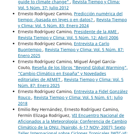
guide to climate change"
,
Revista Tiempo y Clima:
Vol. 5 Núm. 37: Julio 2012
Ernesto Rodríguez Camino,
Predicción numérica del
tiempo: ¿basada en leyes o en datos?
,
Revista Tiempo
y Clima: Vol. 5 Núm. 83: Enero 2024
Ernesto Rodríguez Camino,
Presidente de la AME
,
Revista Tiempo y Clima: Vol. 5 Núm. 12: Abril 2006
Ernesto Rodríguez Camino,
Entrevista a Carlo
Buontempo
,
Revista Tiempo y Clima: Vol. 5 Núm. 87:
Enero 2025
Ernesto Rodríguez Camino, Miguel Ángel García-
Couto,
Reseña de los libros "Beyond Global Warming",
"Cambio Climático en España" y Novedades
editoriales de AEMET
,
Revista Tiempo y Clima: Vol. 5
Núm. 87: Enero 2025
Ernesto Rodriguez Camino,
Entrevista a Fidel González
Rouco
,
Revista Tiempo y Clima: Vol. 5 Núm. 61: Julio
2018
Emilio Rey Hernández, Ernesto Rodríguez Camino,
Fermín Elizaga Rodríguez,
VII Encuentro Nacional de
Aficionados a la Meteorología; Conferencia de Cambio
Climático de la ONU. (Nairobi, 6-17 NOV- 2007); Sexto
Taller Internacional sobre Ciclones Tropicales IWTC-VI;