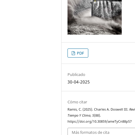
PDF
Publicado
30-04-2025
Cómo citar
Ramis, C. (2025). Charles A. Doswell III.
Rev
Tiempo Y Clima
,
5
(88).
https://doi.org/10.30859/ameTyCn88p57
Más formatos de cita