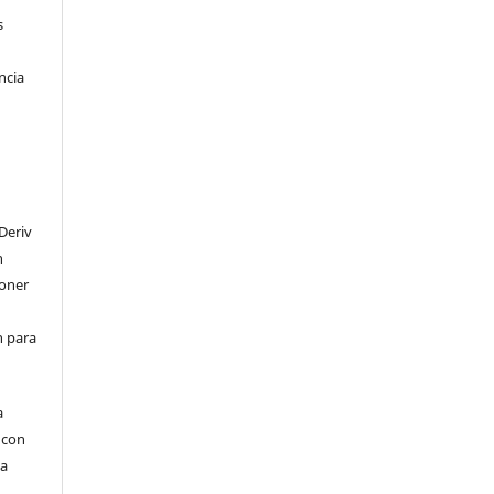
s
ncia
Deriv
n
poner
en para
a
, con
la