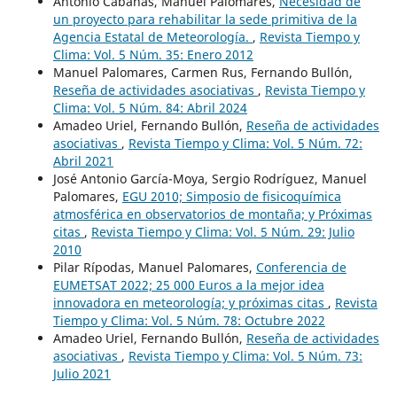
Antonio Cabañas, Manuel Palomares,
Necesidad de
un proyecto para rehabilitar la sede primitiva de la
Agencia Estatal de Meteorología.
,
Revista Tiempo y
Clima: Vol. 5 Núm. 35: Enero 2012
Manuel Palomares, Carmen Rus, Fernando Bullón,
Reseña de actividades asociativas
,
Revista Tiempo y
Clima: Vol. 5 Núm. 84: Abril 2024
Amadeo Uriel, Fernando Bullón,
Reseña de actividades
asociativas
,
Revista Tiempo y Clima: Vol. 5 Núm. 72:
Abril 2021
José Antonio García-Moya, Sergio Rodríguez, Manuel
Palomares,
EGU 2010; Simposio de fisicoquímica
atmosférica en observatorios de montaña; y Próximas
citas
,
Revista Tiempo y Clima: Vol. 5 Núm. 29: Julio
2010
Pilar Rípodas, Manuel Palomares,
Conferencia de
EUMETSAT 2022; 25 000 Euros a la mejor idea
innovadora en meteorología; y próximas citas
,
Revista
Tiempo y Clima: Vol. 5 Núm. 78: Octubre 2022
Amadeo Uriel, Fernando Bullón,
Reseña de actividades
asociativas
,
Revista Tiempo y Clima: Vol. 5 Núm. 73:
Julio 2021