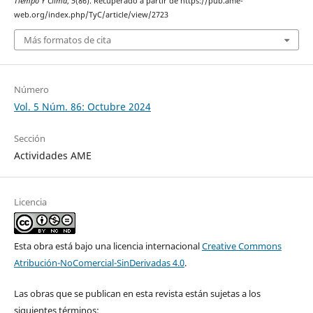
Tiempo Y Clima
,
5
(86). Recuperado a partir de https://pub.ame-
web.org/index.php/TyC/article/view/2723
Más formatos de cita
Número
Vol. 5 Núm. 86: Octubre 2024
Sección
Actividades AME
Licencia
Esta obra está bajo una licencia internacional
Creative Commons
Atribución-NoComercial-SinDerivadas 4.0
.
Las obras que se publican en esta revista están sujetas a los
siguientes términos: