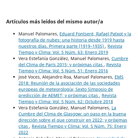
Artículos más leídos del mismo autor/a
Manuel Palomares,
Eduard Fontserè, Rafael Patxot y la
fotografía de nubes: una historia desde 1919 hasta
nuestros días. Primera parte (1919–1935)
,
Revista
Tiempo y Clima: Vol. 5 Núm. 63: Enero 2019
Vera Estefanía González, Manuel Palomares,
Cumbre
del Clima de París 2015; y próximas citas
,
Revista
Tiempo y Clima: Vol. 5 Núm. 51: Enero 2016
José Voces, Alejandro Roa, Manuel Palomares,
EMS
2018: Reunión de la asociación de las sociedades
europeas de meteorología; Sexto Simposio de
predicción de AEMET; y próximas citas
,
Revista
Tiempo y Clima: Vol. 5 Núm. 62: Octubre 2018
Vera Estefanía González, Manuel Palomares,
La
Cumbre del Clima de Glasgow: un paso en la buena
dirección sobre el que construir en 2022; y próximas
citas
,
Revista Tiempo y Clima: Vol. 5 Núm. 75: Enero
2022