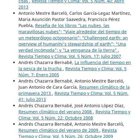
citas
,
Revista Tiempo y Clima: Vol. 5 Núm. 40: Abril
2013
Antonio Mestre Barceló, Carlos García-Legaz Martínez,
Maria Asunción Pastor Saavedra, Francisco Pérez
Puebla,
Reseña de los libros "Las nubes, las
maravillosas nubes"; "Viaje alrededor del tiempo de
un meteorólogo octogenario"; "Challenged earth: an
overview of humanity's stewardship of earth"; "Una
verdad incómoda"; y "La venganza de la tierra"
,
Revista Tiempo y Clima: Vol. 5 Núm. 17: Julio 2007
Andrés Chazarra Bernabé,
La influencia del tiempo en
la pesca de la trucha
,
Revista Tiempo y Clima: Vol. 5
Núm. 7: Enero 2005
Andrés Chazarra Bernabé, Antonio Mestre Barceló,
Juan Antonio de Cara García,
Resumen climático de la
primavera 2013
,
Revista Tiempo y Clima: Vol. 5 Núm.
41: Julio 2013
Andrés Chazarra Bernabé, José Antonio López Díaz,
Resumen climático del verano 2008
,
Revista Tiempo y
Clima: Vol. 5 Núm. 22: Octubre 2008
Andrés Chazarra Bernabé, Antonio Mestre Barceló,
Resumen climático del verano de 2009
,
Revista
Tiempo y Clima: Vol. 5 Núm. 26: Octubre 2009