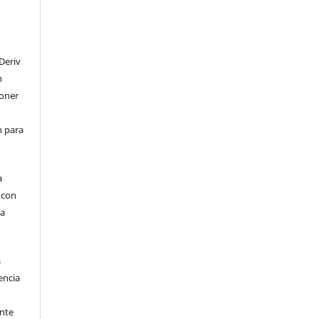
Deriv
n
poner
en para
a
, con
la
s
encia
o
ente