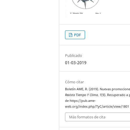
PDF
Publicado
01-03-2019
Cómo citar
Boletín AME, R. (2019). Nuevas promocione
Revista Tiempo Y Clima
,
1
(9). Recuperado a p
de https://pub.ame-
web.org/index.php/TyC/article/view/1801
Más formatos de cita