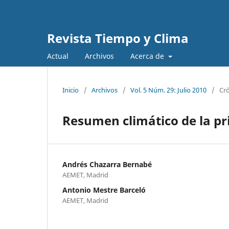
Revista Tiempo y Clima
Actual
Archivos
Acerca de
Inicio
/
Archivos
/
Vol. 5 Núm. 29: Julio 2010
/
Cró
Resumen climático de la p
Andrés Chazarra Bernabé
AEMET, Madrid
Antonio Mestre Barceló
AEMET, Madrid