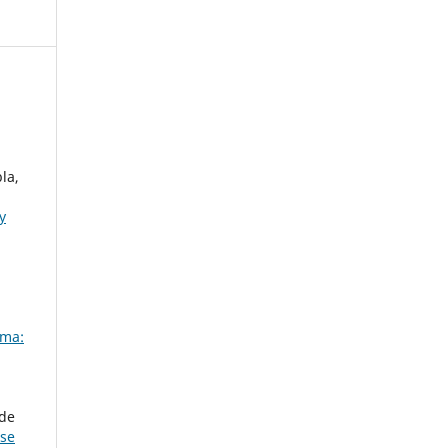
la,
y
ima:
 de
ese