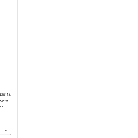
(2013).
evista
 de