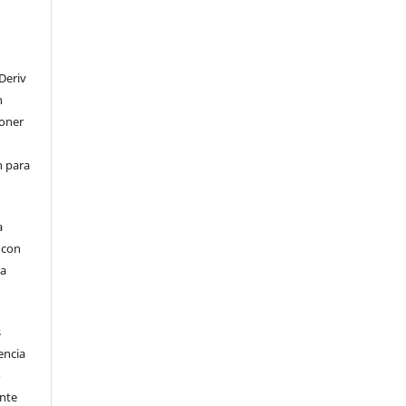
Deriv
n
poner
en para
a
, con
la
s
encia
o
ente