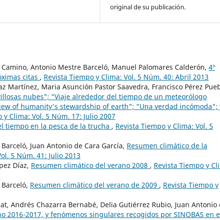
original de su publicación.
ez Camino, Antonio Mestre Barceló, Manuel Palomares Calderón,
4º
óximas citas
,
Revista Tiempo y Clima: Vol. 5 Núm. 40: Abril 2013
az Martínez, Maria Asunción Pastor Saavedra, Francisco Pérez Pueb
villosas nubes"; "Viaje alrededor del tiempo de un meteorólogo
view of humanity's stewardship of earth"; "Una verdad incómoda"; 
 y Clima: Vol. 5 Núm. 17: Julio 2007
el tiempo en la pesca de la trucha
,
Revista Tiempo y Clima: Vol. 5
Barceló, Juan Antonio de Cara García,
Resumen climático de la
ol. 5 Núm. 41: Julio 2013
pez Díaz,
Resumen climático del verano 2008
,
Revista Tiempo y Cl
 Barceló,
Resumen climático del verano de 2009
,
Revista Tiempo y
at, Andrés Chazarra Bernabé, Delia Gutiérrez Rubio, Juan Antonio
no 2016-2017, y fenómenos singulares recogidos por SINOBAS en 