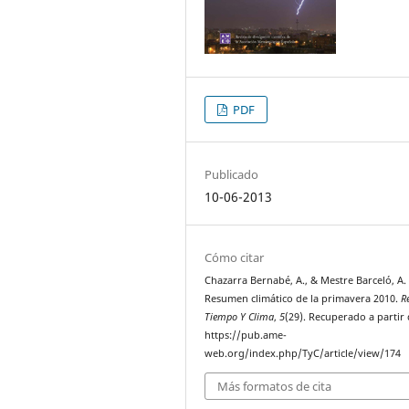
PDF
Publicado
10-06-2013
Cómo citar
Chazarra Bernabé, A., & Mestre Barceló, A. 
Resumen climático de la primavera 2010.
R
Tiempo Y Clima
,
5
(29). Recuperado a partir
https://pub.ame-
web.org/index.php/TyC/article/view/174
Más formatos de cita