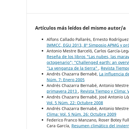
Artículos más leídos del mismo autor/a
Alfons Callado Pallarès, Ernesto Rodrígu
IMMCC, EGU 2013, 8º Simposio APMG y pr
Antonio Mestre Barceló, Carlos García-Leg
Reseña de los libros "Las nubes, las mara
octogenario"; "Challenged earth: an over
"La venganza de la tierra"
,
Revista Tiempo
Andrés Chazarra Bernabé,
La influencia d
Núm. 7: Enero 2005
Andrés Chazarra Bernabé, Antonio Mestre 
primavera 2013
,
Revista Tiempo y Clima: V
Andrés Chazarra Bernabé, José Antonio Ló
Vol. 5 Núm. 22: Octubre 2008
Andrés Chazarra Bernabé, Antonio Mestre
Clima: Vol. 5 Núm. 26: Octubre 2009
Federico Franco Manzano, Roser Botey Full
Cara García,
Resumen climático del invier