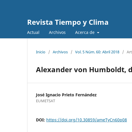
Revista Tiempo y Clima
Actual
Archivos
Acerca de
Inicio
/
Archivos
/
Vol. 5 Núm. 60: Abril 2018
/
Art
Alexander von Humboldt, d
José Ignacio Prieto Fernández
EUMETSAT
DOI:
https://doi.org/10.30859/ameTyCn60p08