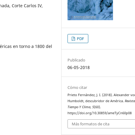
ada, Corte Carlos IV,
PDF
méricas en torno a 1800 del
Publicado
06-05-2018
Cómo citar
Prieto Fernández, J. I. (2018). Alexander vo
Humboldt, descubridor de América.
Revist
Tiempo Y Clima
,
5
(60).
https://doi.org/10.30859/ameTyCn60p08
Más formatos de cita