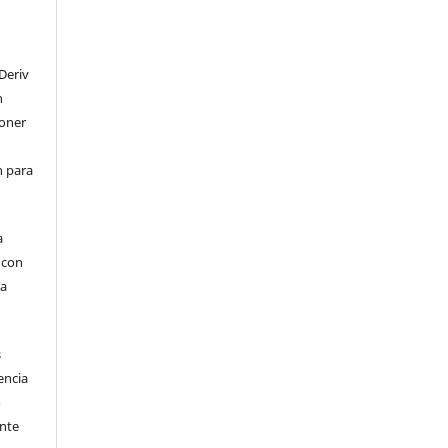
Deriv
n
poner
en para
a
, con
la
s
encia
o
ente