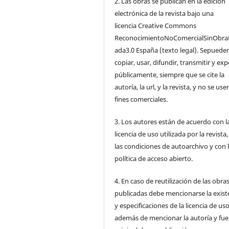
2. Las obras se publican en la edición
electrónica de la revista bajo una
licencia Creative Commons
ReconocimientoNoComercialSinObra
ada3.0 España (texto legal). Sepuede
copiar, usar, difundir, transmitir y ex
públicamente, siempre que se cite la
autoría, la url, y la revista, y no se us
fines comerciales.
3. Los autores están de acuerdo con l
licencia de uso utilizada por la revista
las condiciones de autoarchivo y con 
política de acceso abierto.
4. En caso de reutilización de las obra
publicadas debe mencionarse la exist
y especificaciones de la licencia de us
además de mencionar la autoría y fu